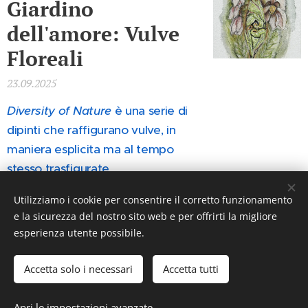
Giardino
dell'amore: Vulve
Floreali
23.09.2025
Diversity of Nature
è una serie di
dipinti che raffigurano vulve, in
maniera esplicita ma al tempo
stesso trasfigurate
artisticamente.
Utilizziamo i cookie per consentire il corretto funzionamento
e la sicurezza del nostro sito web e per offrirti la migliore
esperienza utente possibile.
Accetta solo i necessari
Accetta tutti
2025
@biblioSalotto
Apri le impostazioni avanzate