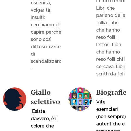
in molti modi.
oscenità,
Libri che
volgarità,
parlano della
insulti:
follia. Libri
cerchiamo di
che hanno
capire perché
reso folli i
sono così
lettori. Libri
diffusi invece
che hanno
di
reso folli chi li
scandalizzarci
cercava. Libri
.
scritti da folli.
Giallo
Biografie
selettivo
Vite
esemplari
Esiste
(non sempre)
davvero, è il
autentiche e
colore che