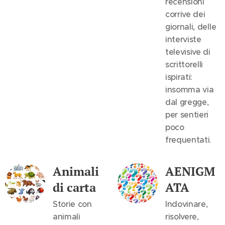
recensioni
corrive dei
giornali, delle
interviste
televisive di
scrittorelli
ispirati:
insomma via
dal gregge,
per sentieri
poco
frequentati
.
Animali
AENIGM
di carta
ATA
Storie con
Indovinare,
animali
risolvere,