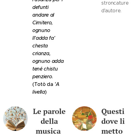
stroncature
defunti
d'autore.
andare al
Cimitero,
ognuno
ll'adda fa'
chesta
crianza,
ognuno adda
tené chistu
penziero
.
(Totò da
'A
livella
)
Le parole
Questi
della
dove li
musica
metto