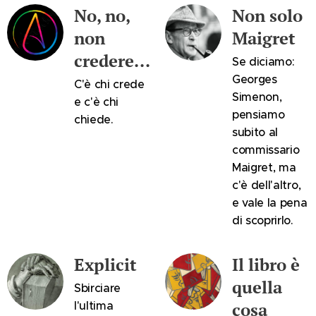
No, no,
Non solo
non
Maigret
credere...
Se diciamo:
Georges
C'è chi crede
Simenon,
e c'è chi
pensiamo
chiede.
subito al
commissario
Maigret, ma
c'è dell'altro,
e vale la pena
di scoprirlo.
Explicit
Il libro è
quella
Sbirciare
l'ultima
cosa