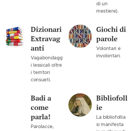
di un
mestiere).
Dizionari
Giochi di
Extravag
parole
anti
Volontari e
involontari.
Vagabondagg
i lessicali oltre
i territori
consueti.
Badi a
Bibliofoll
come
ie
parla!
La bibliofollia
si manifesta
Parolacce,