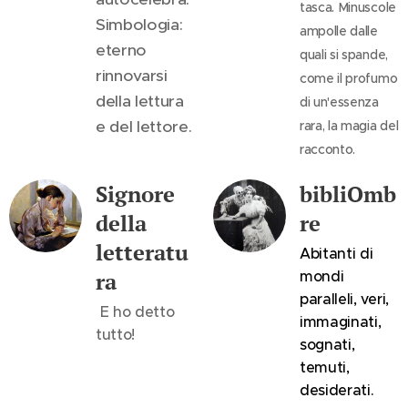
tasca. Minuscole
Simbologia:
ampolle dalle
eterno
quali si spande,
rinnovarsi
come il profumo
della lettura
di un'essenza
e del lettore.
rara, la magia del
racconto.
Signore
bibliOmb
della
re
letteratu
Abitanti di
ra
mondi
paralleli, veri,
E ho detto
immaginati,
tutto!
sognati,
temuti,
desiderati.