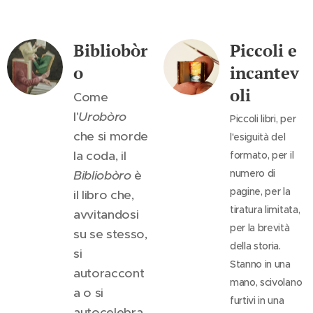
Bibliobòr
Piccoli e
o
incantev
oli
Come
l'
Urobòro
Piccoli libri, per
che si morde
l'esiguità del
la coda, il
formato, per il
numero di
Bibliobòro
è
pagine, per la
il libro che,
tiratura limitata,
avvitandosi
per la brevità
su se stesso,
della storia.
si
Stanno in una
autoraccont
mano, scivolano
a o si
furtivi in una
autocelebra.