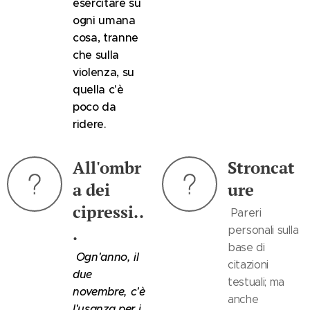
esercitare su
ogni umana
cosa, tranne
che sulla
violenza, su
quella c'è
poco da
ridere.
All'ombr
Stroncat
a dei
ure
cipressi..
Pareri
.
personali sulla
base di
Ogn'anno, il
citazioni
due
testuali; ma
novembre, c'è
anche
l'usanza per i