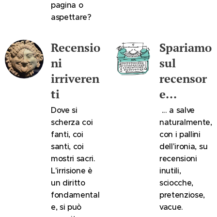
pagina o
aspettare?
Recensio
Spariamo
ni
sul
irriveren
recensor
ti
e...
Dove si
... a salve
scherza coi
naturalmente,
fanti, coi
con i pallini
santi, coi
dell'ironia, su
mostri sacri.
recensioni
L'irrisione è
inutili,
un diritto
sciocche,
fondamental
pretenziose,
e, si può
vacue.