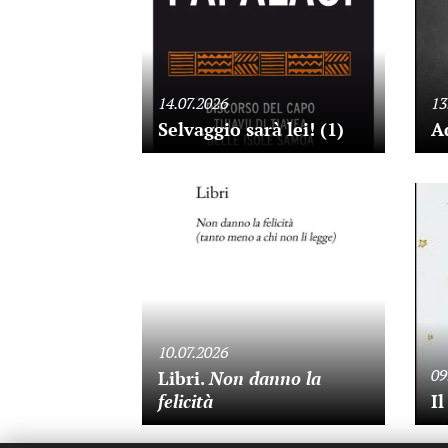
14.07.2026
13
Selvaggio sarà lei! (1)
A
10.07.2026
09
Libri.
Non danno la
felicità
Il