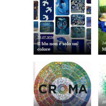
25.07.2026
24
Il blu non è solo un
colore
Mo
20