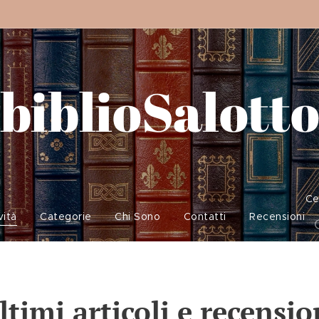
biblioSalott
Ce
vità
Categorie
Chi Sono
Contatti
Recensioni
ltimi articoli e recensio