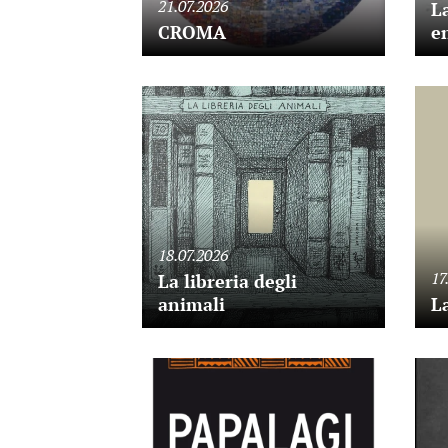
21.07.2026
La
CROMA
en
18.07.2026
17
La libreria degli
animali
L