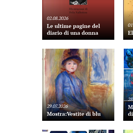
02.08.2026
01
Le ultime pagine del
diario di una donna
El
28
29.07.2026
M
Mostra:Vestite di blu
d