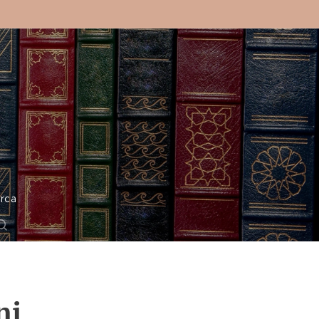
o
rca
ni