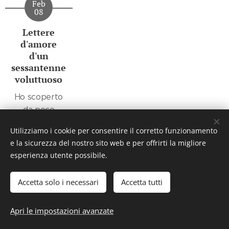
Feb
08
Lettere
d'amore
d'un
sessantenne
voluttuoso
Ho scoperto
da poco
questo
Utilizziamo i cookie per consentire il corretto funzionamento
scrittore,
e la sicurezza del nostro sito web e per offrirti la migliore
nominato in
esperienza utente possibile.
qualche altro
libro forse, o in
Accetta solo i necessari
Accetta tutti
un catalogo sul
2025
@biblioSalotto
web, non
Apri le impostazioni avanzate
ricordo; la
Cookies
memoria è