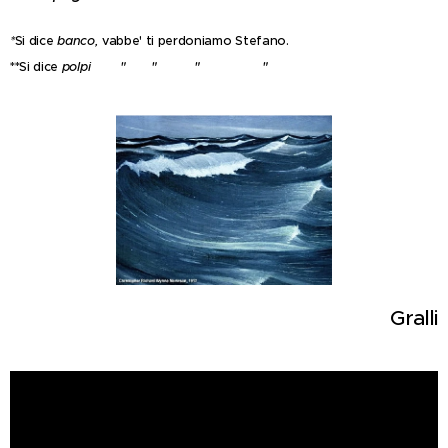
*
Si dice
banco,
vabbe' ti perdoniamo Stefano.
**Si dice
polpi " " " "
Gralli