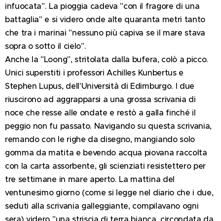
infuocata". La pioggia cadeva "con il fragore di una
battaglia" e si videro onde alte quaranta metri tanto
che tra i marinai "nessuno più capiva se il mare stava
sopra o sotto il cielo".
Anche la "Loong", stritolata dalla bufera, colò a picco.
Unici superstiti i professori Achilles Kunbertus e
Stephen Lupus, dell'Università di Edimburgo. I due
riuscirono ad aggrapparsi a una grossa scrivania di
noce che resse alle ondate e restò a galla finché il
peggio non fu passato. Navigando su questa scrivania,
remando con le righe da disegno, mangiando solo
gomma da matita e bevendo acqua piovana raccolta
con la carta assorbente, gli scienziati resistettero per
tre settimane in mare aperto. La mattina del
ventunesimo giorno (come si legge nel diario che i due,
seduti alla scrivania galleggiante, compilavano ogni
sera) videro "una striscia di terra bianca, circondata da