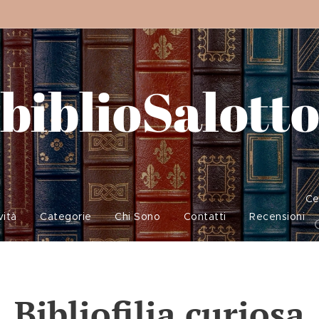
biblioSalott
Ce
vità
Categorie
Chi Sono
Contatti
Recensioni
Bibliofilia curiosa