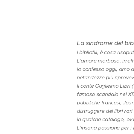
La sindrome del bib
I bibliofili, è cosa risap
L'amore morboso, irrefrena
lo confesso oggi, amo an
nefandezze più riprovevo
Il conte Guglielmo Libri
famoso scandalo nel XIX 
pubbliche francesi; Jea
distruggere dei libri r
in qualche catalogo, ovv
L'insana passione per i li