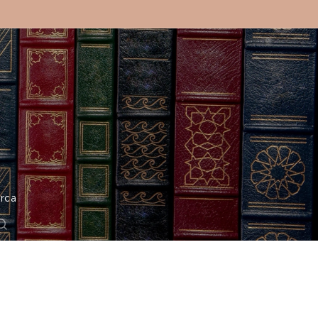
o
rca