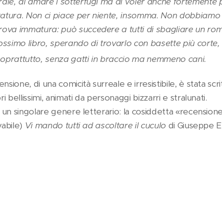
ale, di amare i sotterfugi ma di voler anche fortemente 
eratura. Non ci piace per niente, insomma. Non dobbiam
ova immatura: può succedere a tutti di sbagliare un roman
ossimo libro, sperando di trovarlo con basette più corte,
oprattutto, senza gatti in braccio ma nemmeno cani.
nsione, di una comicità surreale e irresistibile, è stata scr
ri bellissimi, animati da personaggi bizzarri e stralunati.
di un singolare genere letterario: la cosiddetta «recensio
vabile)
Vi mando tutti ad ascoltare il cuculo
di Giuseppe E