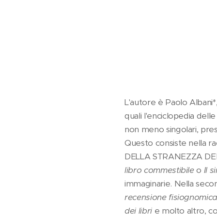
L'autore è Paolo Albani*,
quali l'enciclopedia del
non meno singolari, pre
Questo consiste nella rac
DELLA STRANEZZA DEI LIBR
libro commestibile
o
Il 
immaginarie. Nella sec
recensione fisiognomic
dei libri
e molto altro, c