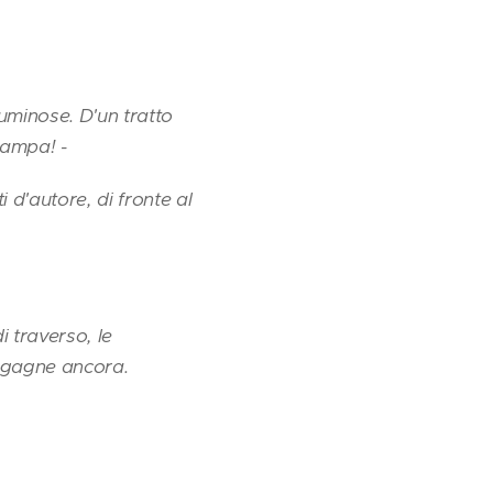
luminose. D'un tratto
tampa! -
 d'autore, di fronte al
i traverso, le
magagne ancora.