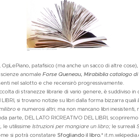
 OpLePiano, patafisico (ma anche un sacco di altre cose), a
le scienze anomale
Forse Queneau,
Mirabiblia catalogo di l
senti nel salotto e che recensirò progressivamente.
colta di stranezze librarie di vario genere, è suddiviso in 
I, si trovano notizie su libri dalla forma bizzarra quali
similibro
e numerosi altri; ma non mancano libri inesistenti, m
onda parte, DEL LATO RICREATIVO DEL LIBRI, scoprirem
a,
le utilissime
Istruzioni per mangiare un libro;
le surreali
S
ome si potrà constatare
Sfogliando il libro.
* it.m.wikipedi