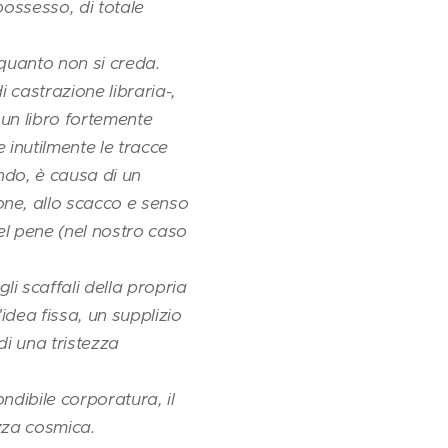
possesso, di totale
i quanto non si creda.
i castrazione libraria-,
i un libro fortemente
 inutilmente le tracce
ondo, è causa di un
ne, allo scacco e senso
el pene (nel nostro caso
i scaffali della propria
'idea fissa, un supplizio
di una tristezza
ndibile corporatura, il
ezza cosmica.