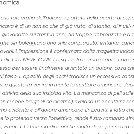
gnomica
una fotografia dell'autore, riportata nella quarta di cope
icava è di un non so che di già visto, di stantio, di inut
 giovanotto sui trentun anni, fin troppo abbronzato e dal
ghe simboleggiano uno stile compiaciuto, irritante, carico 
iovani. L'impressione è confermata dalla maglietta indoss
la dicitura NEW YORK. Lo sguardo è ammiccante, come s
sso per essere finalmente diventato un autore, cosa che 
 di falso. L'opacità degli occhi tradisce un eccessivo c
how: e questo fa venire in mente lo scrittore americano Jac
attività della sua insipida vita. La mancanza di peli sull
on ci sono brugnoli né cicatrici) rivelano una scrittura senz
iamo evidente è all'autore americano D. Leavitt. Il fatto ch
 e lo protenda verso l'obiettivo, rende il suo romanzo sin
i, Emaci cita Poe ma dice anche molto di sé, pur senza a