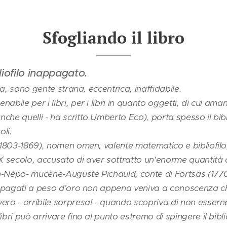
Sfogliando il libro
liofilo inappagato.
uta, sono gente strana, eccentrica, inaffidabile.
bile per i libri, per i libri in quanto oggetti, di cui amano
che quelli - ha scritto Umberto Eco), porta spesso il bib
li.
 (1803-1869), nomen omen, valente matematico e bibliofilo,
secolo, accusato di aver sottratto un'enorme quantità di 
n-Népo- mucène-Auguste Pichauld, conte di Fortsas (1770
ari pagati a peso d'oro non appena veniva a conoscenza ch
ero - orribile sorpresa! - quando scopriva di non essern
bri può arrivare fino al punto estremo di spingere il bibliof