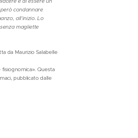
piacere e di essere un
o però condannare
zo, all'inizio. Lo
 senza magliette
itta da Maurizio Salabelle
ne fisiognomica». Questa
maci, pubblicato dalle