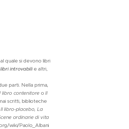
l quale si devono libri
ibri introvabili
e altri,
due parti. Nella prima,
Il libro contenitore
o
Il
ai scritti, biblioteche
o
Il libro-placebo, La
cene ordinarie di vita
a.org/wiki/Paolo_Albani