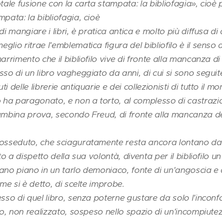
otale fusione con la carta stampata: la bibliofagia», cioè 
mpata: la bibliofagia, cioè
di mangiare i libri, è pratica antica e molto più diffusa d
lio ritrae l'emblematica figura del bibliofilo è il senso d
arrimento che il bibliofilo vive di fronte alla mancanza d
sso di un libro vagheggiato da anni, di cui si sono seguite
i delle librerie antiquarie e dei collezionisti di tutto il m
ha paragonato, e non a torto, al complesso di castrazio
bambina prova, secondo Freud, di fronte alla mancanza d
posseduto, che sciaguratamente resta ancora lontano dagl
to a dispetto della sua volontà, diventa per il bibliofilo un
ano piano in un tarlo demoniaco, fonte di un'angoscia e 
ome si è detto, di scelte improbe.
esso di quel libro, senza poterne gustare da solo l'inconfo
uto, non realizzato, sospeso nello spazio di un'incompiut