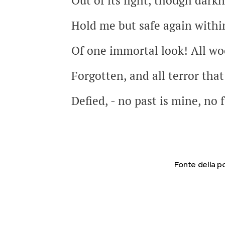
Out of its light, though dark
Hold me but safe again withi
Of one immortal look! All wo
Forgotten, and all terror tha
Defied, - no past is mine, no 
Fonte della p