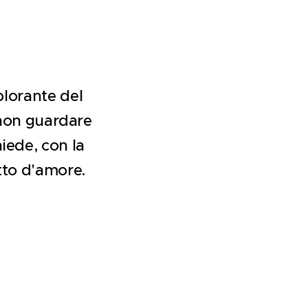
plorante del
 non guardare
hiede, con la
tto d'amore.