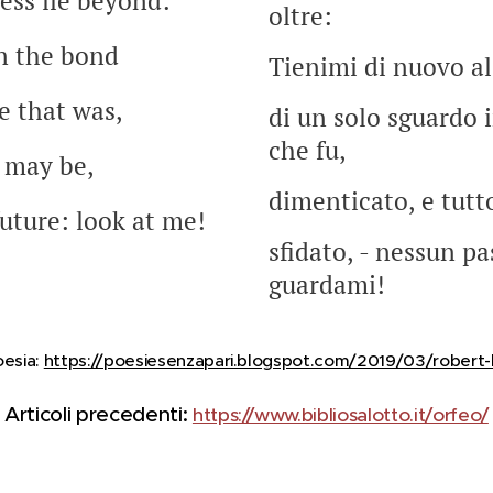
ness lie beyond:
oltre:
n the bond
Tienimi di nuovo al
e that was,
di un solo sguardo 
che fu,
t may be,
dimenticato, e tutto
future: look at me!
sfidato, - nessun p
guardami!
oesia:
https://poesiesenzapari.blogspot.com/2019/03/robert-
Articoli precedenti:
https://www.bibliosalotto.it/orfeo/