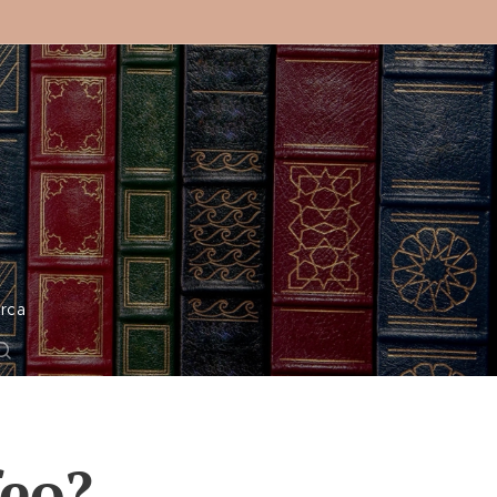
o
rca
feo?