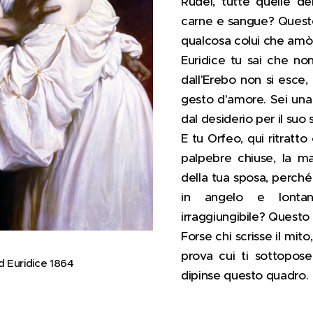
Rudel, tutte quelle de
carne e sangue? Queste
qualcosa colui che amò
Euridice tu sai che no
dall'Erebo non si esce,
gesto d'amore. Sei una
dal desiderio per il suo 
E tu Orfeo, qui ritratto 
palpebre chiuse, la ma
della tua sposa, perché 
in angelo e lontan
irraggiungibile? Questo
Forse chi scrisse il mit
prova cui ti sottopose
d Euridice 1864
dipinse questo quadro.