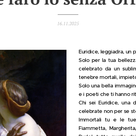
16.11.2025
Euridice, leggiadra, un po
Solo per la tua bellez
celebrato da un subli
tenebre mortali, impieto
Solo una bella immagine s
e i poeti che ti hanno ri
Chi sei Euridice, una 
celebrate non per se ste
Immortali tu e le tue
Fiammetta, Margherita,