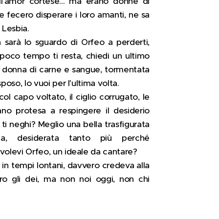
ll'amor cortese... ma erano donne di
 fecero disperare i loro amanti, ne sa
 Lesbia.
n sarà lo sguardo di Orfeo a perderti,
 poco tempo ti resta, chiedi un ultimo
 donna di carne e sangue, tormentata
sposo, lo vuoi per l'ultima volta.
col capo voltato, il ciglio corrugato, le
no protesa a respingere il desiderio
ti neghi? Meglio una bella trasfigurata
a, desiderata tanto più perché
 volevi Orfeo, un ideale da cantare?
o, in tempi lontani, davvero credeva alla
ro gli dei, ma non noi oggi, non chi