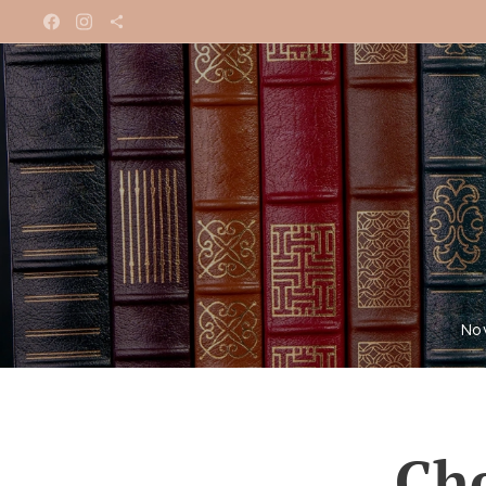
No
Che