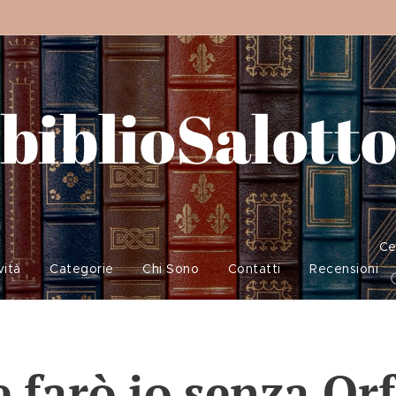
biblioSalott
Ce
vità
Categorie
Chi Sono
Contatti
Recensioni
 farò io senza Or