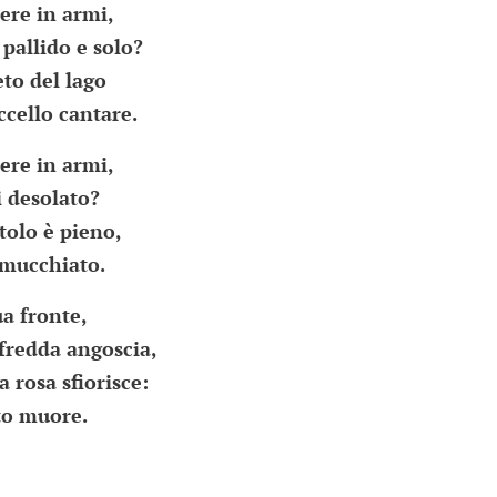
ere in armi,
 pallido e solo?
eto del lago
ccello cantare.
ere in armi,
i desolato?
ttolo è pieno,
mmucchiato.
ua fronte,
 fredda angoscia,
a rosa sfiorisce:
to muore.