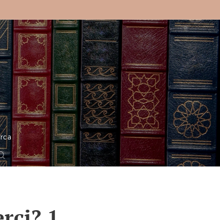
o
rca
rci? 1