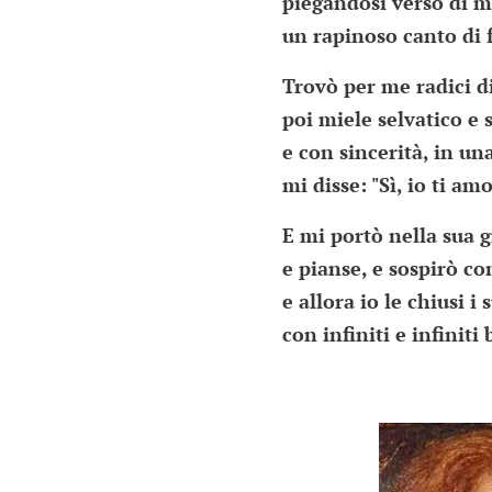
piegandosi verso di m
un rapinoso canto di f
Trovò per me radici di
poi miele selvatico e 
e con sincerità, in un
mi disse: "Sì, io ti am
E mi portò nella sua g
e pianse, e sospirò co
e allora io le chiusi i
con infiniti e infiniti 