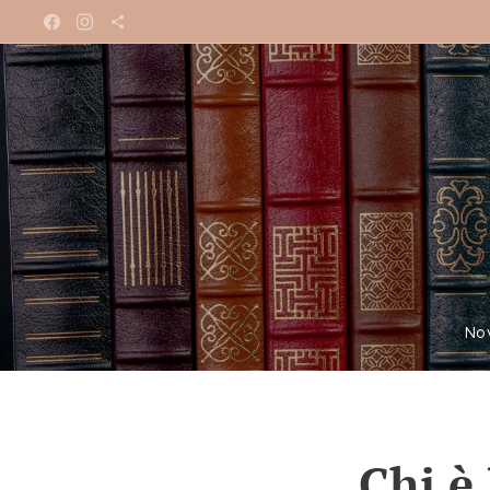
No
Chi è