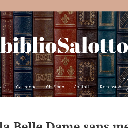
biblioSalott
Ce
vità
Categorie
Chi Sono
Contatti
Recensioni
 la Belle Dame sans me