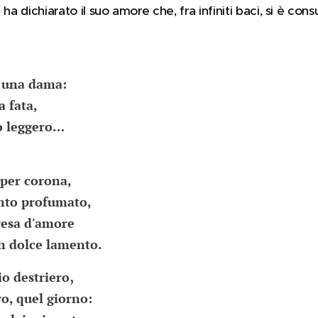
li ha dichiarato il suo amore che, fra infiniti baci, si è co
o una dama:
a fata,
so leggero…
 per corona,
into profumato,
resa d'amore
un dolce lamento.
,
io destriero
ro, quel giorno: