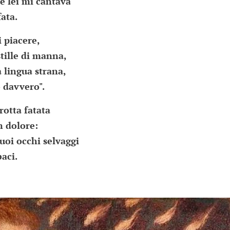
e lei mi cantava
ata.
 piacere,
stille di manna,
a lingua strana,
o davvero".
rotta fatata
n dolore:
 suoi occhi selvaggi
baci.