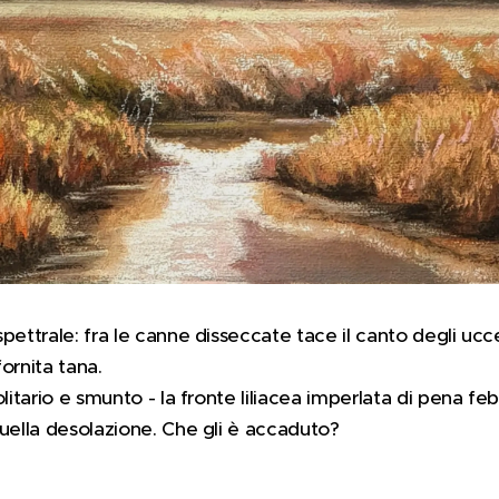
ettrale: fra le canne disseccate tace il canto degli uccell
fornita tana.
litario e smunto - la fronte liliacea imperlata di pena feb
quella desolazione. Che gli è accaduto?