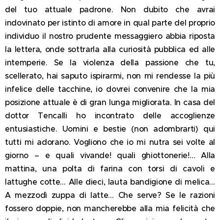
del tuo attuale padrone. Non dubito che avrai
indovinato per istinto di amore in qual parte del proprio
individuo il nostro prudente messaggiero abbia riposta
la lettera, onde sottrarla alla curiosità pubblica ed alle
intemperie. Se la violenza della passione che tu,
scellerato, hai saputo ispirarmi, non mi rendesse la più
infelice delle tacchine, io dovrei convenire che la mia
posizione attuale è di gran lunga migliorata. In casa del
dottor Tencalli ho incontrato delle accoglienze
entusiastiche. Uomini e bestie (non adombrarti) qui
tutti mi adorano. Vogliono che io mi nutra sei volte al
giorno – e quali vivande! quali ghiottonerie!… Alla
mattina, una polta di farina con torsi di cavoli e
lattughe cotte… Alle dieci, lauta bandigione di melica…
A mezzodì zuppa di latte… Che serve? Se le razioni
fossero doppie, non mancherebbe alla mia felicità che