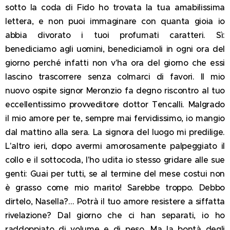
sotto la coda di Fido ho trovata la tua amabilissima
lettera, e non puoi immaginare con quanta gioia io
abbia divorato i tuoi profumati caratteri. Sì:
benediciamo agli uomini, benediciamoli in ogni ora del
giorno perché infatti non v'ha ora del giorno che essi
lascino trascorrere senza colmarci di favori. Il mio
nuovo ospite signor Meronzio fa degno riscontro al tuo
eccellentissimo provveditore dottor Tencalli. Malgrado
il mio amore per te, sempre mai fervidissimo, io mangio
dal mattino alla sera. La signora del luogo mi predilige.
L'altro ieri, dopo avermi amorosamente palpeggiato il
collo e il sottocoda, l'ho udita io stesso gridare alle sue
genti: Guai per tutti, se al termine del mese costui non
è grasso come mio marito! Sarebbe troppo. Debbo
dirtelo, Nasella?… Potrà il tuo amore resistere a siffatta
rivelazione? Dal giorno che ci han separati, io ho
raddoppiato di volume e di peso. Ma la bontà degli