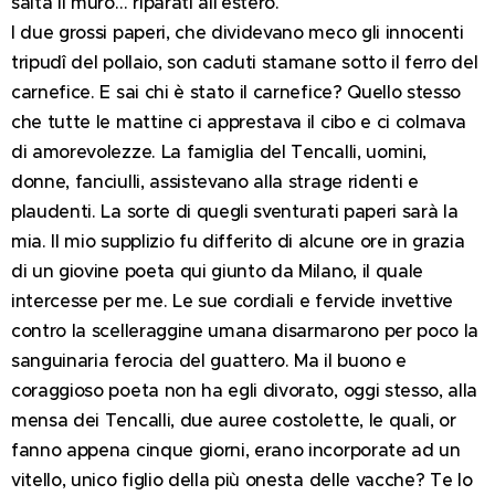
salta il muro… riparati all'estero.
I due grossi paperi, che dividevano meco gli innocenti
tripudî del pollaio, son caduti stamane sotto il ferro del
carnefice. E sai chi è stato il carnefice? Quello stesso
che tutte le mattine ci apprestava il cibo e ci colmava
di amorevolezze. La famiglia del Tencalli, uomini,
donne, fanciulli, assistevano alla strage ridenti e
plaudenti. La sorte di quegli sventurati paperi sarà la
mia. Il mio supplizio fu differito di alcune ore in grazia
di un giovine poeta qui giunto da Milano, il quale
intercesse per me. Le sue cordiali e fervide invettive
contro la scelleraggine umana disarmarono per poco la
sanguinaria ferocia del guattero. Ma il buono e
coraggioso poeta non ha egli divorato, oggi stesso, alla
mensa dei Tencalli, due auree costolette, le quali, or
fanno appena cinque giorni, erano incorporate ad un
vitello, unico figlio della più onesta delle vacche? Te lo