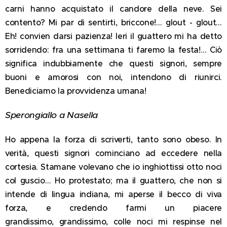
carni hanno acquistato il candore della neve. Sei
contento? Mi par di sentirti, briccone!… glout - glout…
Eh! convien darsi pazienza! Ieri il guattero mi ha detto
sorridendo: fra una settimana ti faremo la festa!… Ciò
significa indubbiamente che questi signori, sempre
buoni e amorosi con noi, intendono di riunirci.
Benediciamo la provvidenza umana!
Sperongiallo a Nasella
Ho appena la forza di scriverti, tanto sono obeso. In
verità, questi signori cominciano ad eccedere nella
cortesia. Stamane volevano che io inghiottissi otto noci
col guscio… Ho protestato; ma il guattero, che non si
intende di lingua indiana, mi aperse il becco di viva
forza, e credendo farmi un piacere
grandissimo, grandissimo, colle noci mi respinse nel