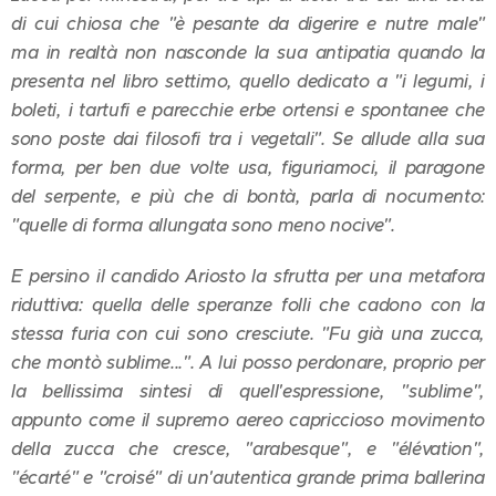
di cui chiosa che "è pesante da digerire e nutre male"
ma in realtà non nasconde la sua antipatia quando la
presenta nel libro settimo, quello dedicato a "i legumi, i
boleti, i tartufi e parecchie erbe ortensi e spontanee che
sono poste dai filosofi tra i vegetali". Se allude alla sua
forma, per ben due volte usa, figuriamoci, il paragone
del serpente, e più che di bontà, parla di nocumento:
"quelle di forma allungata sono meno nocive".
E persino il candido Ariosto la sfrutta per una metafora
riduttiva: quella delle speranze folli che cadono con la
stessa furia con cui sono cresciute. "Fu già una zucca,
che montò sublime...". A lui posso perdonare, proprio per
la bellissima sintesi di quell'espressione, "sublime",
appunto come il supremo aereo capriccioso movimento
della zucca che cresce, "arabesque", e "élévation",
"écarté" e "croisé" di un'autentica grande prima ballerina