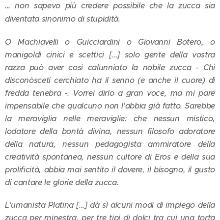
... non sapevo più credere possibile che la zucca sia
diventata sinonimo di stupidità.
O Machiavelli o Guicciardini o Giovanni Botero, o
manigoldi cinici e scettici [...] solo gente della vostra
razza può aver cosi calunniato la nobile zucca - Chi
disconòsceti cerchiato ha il senno (e anche il cuore) di
fredda tenebra -. Vorrei dirlo a gran voce, ma mi pare
impensabile che qualcuno non l'abbia già fatto. Sarebbe
la meraviglia nelle meraviglie: che nessun mistico,
lodatore della bontà divina, nessun filosofo adoratore
della natura, nessun pedagogista ammiratore della
creatività spontanea, nessun cultore di Eros e della sua
prolificità, abbia mai sentito il dovere, il bisogno, il gusto
di cantare le glorie della zucca.
L'umanista Platina [...] dà sì alcuni modi di impiego della
zucca per minestra, per tre tipi di dolci tra cui una torta