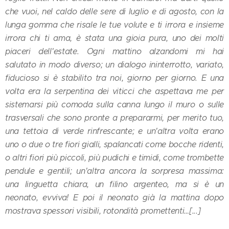
che vuoi, nel caldo delle sere di luglio e di agosto, con la
lunga gomma che risale le tue volute e ti irrora e insieme
irrora chi ti ama, è stata una gioia pura, uno dei molti
piaceri dell'estate. Ogni mattino alzandomi mi hai
salutato in modo diverso; un dialogo ininterrotto, variato,
fiducioso si è stabilito tra noi, giorno per giorno. E una
volta era la serpentina dei viticci che aspettava me per
sistemarsi più comoda sulla canna lungo il muro o sulle
trasversali che sono pronte a prepararmi, per merito tuo,
una tettoia di verde rinfrescante; e un'altra volta erano
uno o due o tre fiori gialli, spalancati come bocche ridenti,
o altri fiori più piccoli, più pudichi e timidi, come trombette
pendule e gentili; un'altra ancora la sorpresa massima:
una linguetta chiara, un filino argenteo, ma si è un
neonato, evviva! E poi il neonato già la mattina dopo
mostrava spessori visibili, rotondità promettenti…[...]