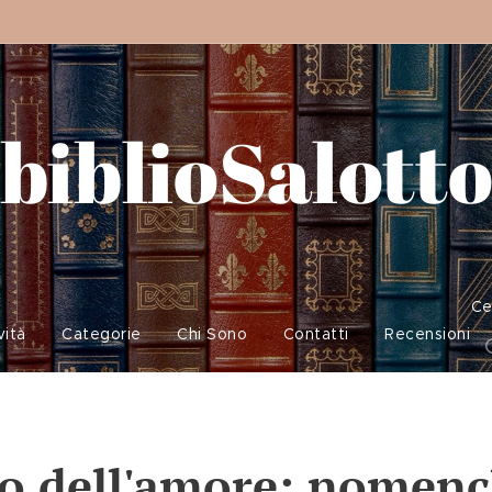
biblioSalott
Ce
vità
Categorie
Chi Sono
Contatti
Recensioni
o dell'amore: nomenc