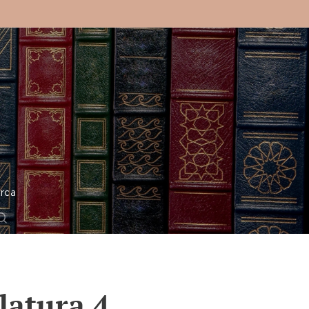
o
rca
latura 4