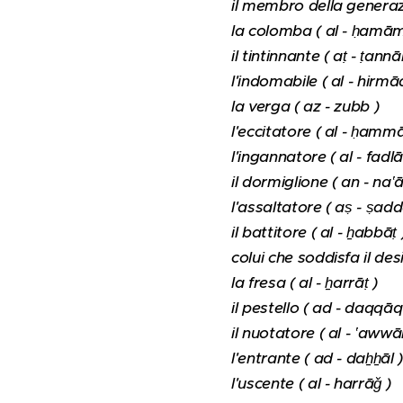
il membro della generazio
la colomba ( al - ḥamā
il tintinnante ( aṭ - ṭann
l'indomabile ( al - hirmā
la verga ( az - zubb )
l'eccitatore ( al - ḥammā
l'ingannatore ( al - fadlā
il dormiglione ( an - na‛ā
l'assaltatore ( aṣ - ṣad
il battitore ( al - ẖabbāṭ 
colui che soddisfa il desid
la fresa ( al - ẖarrāṭ )
il pestello ( ad - daqqāq
il nuotatore ( al - ‛aww
l'entrante ( ad - daẖẖāl 
l'uscente ( al - harrāǧ )