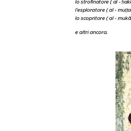
lo strofinatore ( al - ḥa
l'esploratore ( al - muṭṭal
lo scopritore ( al - mukāš
e altri ancora.