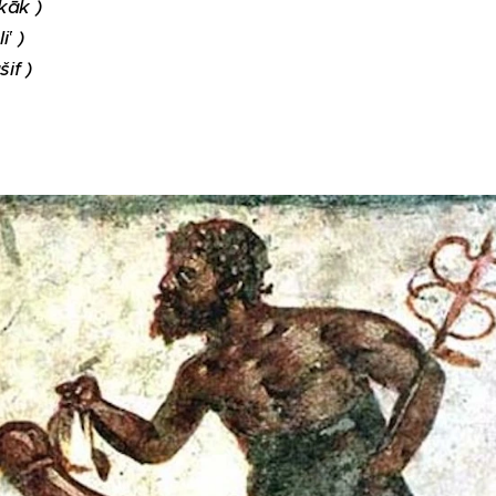
kkāk )
i‛ )
if )