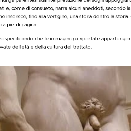
 lunga parentesi sull'interpretazione dei sogni appoggiand
i e, come di consueto, narra alcuni aneddoti, secondo la mo
he inserisce, fino alla vertigine, una storia dentro la storia
 a pie' di pagina.
si specificando che le immagini qui riportate appartengo
vate dell'età e della cultura del trattato.