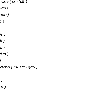
ne ( al - ‛aīr )
mah )
ānah )
q )
š )
k )
s )
dām )
)
erio ( mušfil - ġalīl )
 )
ām )
)