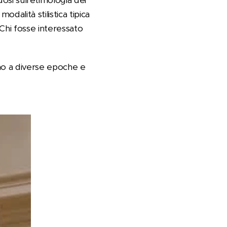
osi sull'etimologia dei
dalità stilistica tipica
. Chi fosse interessato
no a diverse epoche e