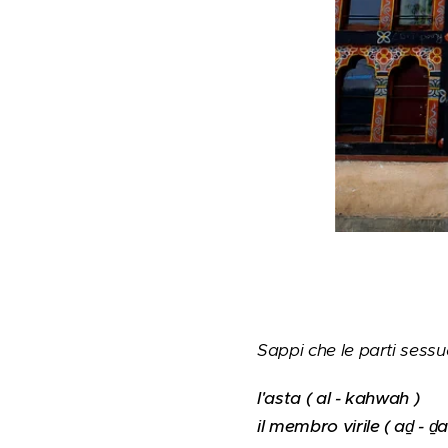
Sappi che le parti sessu
l'asta ( al - kahwah )
il membro virile ( aḏ - ḏ