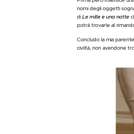
Prima però inserisce una
nomi degli oggetti sognat
di
Le mille e una notte
c
potrà trovarle al rimando
Concludo la mia parente
civiltà, non avendone tro