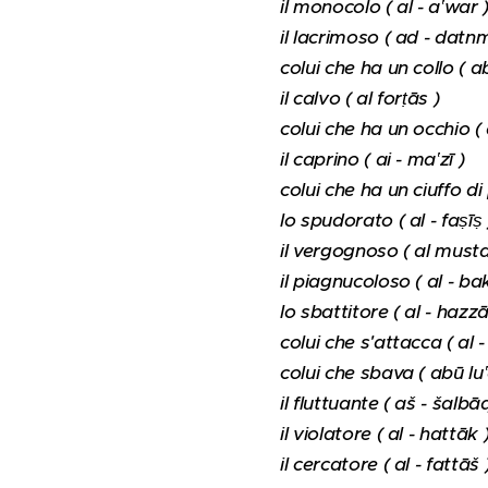
il monocolo ( al - a‛war 
il lacrimoso ( ad - datnm
colui che ha un collo ( 
il calvo ( al forṭās )
colui che ha un occhio ( 
il caprino ( ai - ma‛zī )
colui che ha un ciuffo di
lo spudorato ( al - faṣīṣ 
il vergognoso ( al musta
il piagnucoloso ( al - ba
lo sbattitore ( al - hazzā
colui che s'attacca ( al -
colui che sbava ( abū lu
il fluttuante ( aš - šalbāq
il violatore ( al - hattāk 
il cercatore ( al - fattāš 