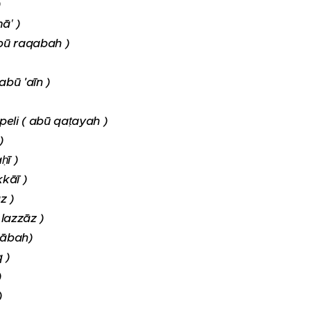
)
ā‛ )
abū raqabah )
abū 'aīn )
 peli ( abū qaṭayah )
)
ḥī )
kkāī )
z )
 lazzāz )
‛ābah)
 )
)
)