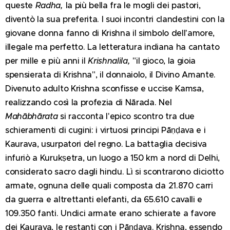
queste
Radha,
la più bella fra le mogli dei pastori,
diventò la sua preferita. I suoi incontri clandestini con la
giovane donna fanno di Krishna il simbolo dell'amore,
illegale ma perfetto. La letteratura indiana ha cantato
per mille e più anni il
Krishnalila,
"il gioco, la gioia
spensierata di Krishna", il donnaiolo, il Divino Amante.
Divenuto adulto Krishna sconfisse e uccise Kamsa,
realizzando così la profezia di Nārada. Nel
Mahābhārata
si racconta l'epico scontro tra due
schieramenti di cugini: i virtuosi principi Pāṇḍava e i
Kaurava, usurpatori del regno. La battaglia decisiva
infuriò a Kurukṣetra, un luogo a 150 km a nord di Delhi,
considerato sacro dagli hindu. Lì si scontrarono diciotto
armate, ognuna delle quali composta da 21.870 carri
da guerra e altrettanti elefanti, da 65.610 cavalli e
109.350 fanti. Undici armate erano schierate a favore
dei Kaurava, le restanti con i Pāṇḍava. Krishna, essendo