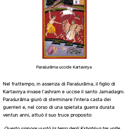
Paraśurāma uccide Kartavirya
Nel frattempo, in assenza di Paraśurāma, il figlio di
Kartavirya invase l'ashram e uccise il santo Jamadagni.
Paraśurāma giurò di sterminare l'intera casta dei
guerrieri e, nel corso di una spietata guerra durata
ventun anni, attuò il suo truce proposito:
Questo signore vuotò la terra degli Kshatriya tre volte