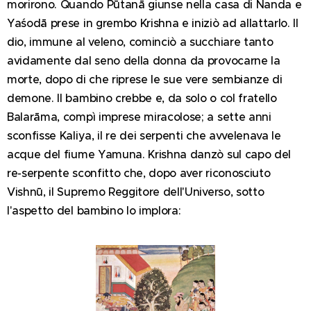
morirono. Quando Pūtanā giunse nella casa di Nanda e
Yaśodā prese in grembo Krishna e iniziò ad allattarlo. Il
dio, immune al veleno, cominciò a succhiare tanto
avidamente dal seno della donna da provocarne la
morte, dopo di che riprese le sue vere sembianze di
demone. Il bambino crebbe e, da solo o col fratello
Balarāma, compì imprese miracolose; a sette anni
sconfisse Kaliya, il re dei serpenti che avvelenava le
acque del fiume Yamuna. Krishna danzò sul capo del
re-serpente sconfitto che, dopo aver riconosciuto
Vishnū, il Supremo Reggitore dell'Universo, sotto
l'aspetto del bambino lo implora: