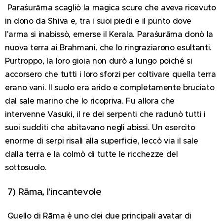
Paraśurāma scagliò la magica scure che aveva ricevuto
in dono da Shiva e, tra i suoi piedi e il punto dove
l'arma si inabissò, emerse il Kerala. Paraśurāma donò la
nuova terra ai Brahmani, che lo ringraziarono esultanti.
Purtroppo, la loro gioia non durò a lungo poiché si
accorsero che tutti i loro sforzi per coltivare quella terra
erano vani. Il suolo era arido e completamente bruciato
dal sale marino che lo ricopriva. Fu allora che
intervenne Vasuki, il re dei serpenti che radunò tutti i
suoi sudditi che abitavano negli abissi. Un esercito
enorme di serpi risalì alla superficie, leccò via il sale
dalla terra e la colmò di tutte le ricchezze del
sottosuolo.
7) Rāma, l'incantevole
Quello di Rāma è uno dei due principali avatar di