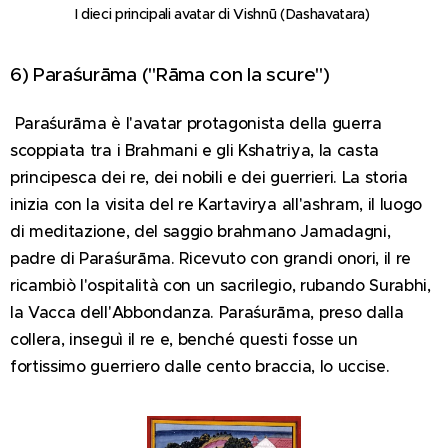
I dieci principali avatar di Vishnū (Dashavatara)
6) Paraśurāma ("Rāma con la scure")
Paraśurāma è l'avatar protagonista della guerra
scoppiata tra i Brahmani e gli Kshatriya, la casta
principesca dei re, dei nobili e dei guerrieri. La storia
inizia con la visita del re Kartavirya all'ashram, il luogo
di meditazione, del saggio brahmano Jamadagni,
padre di Paraśurāma. Ricevuto con grandi onori, il re
ricambiò l'ospitalità con un sacrilegio, rubando Surabhi,
la Vacca dell'Abbondanza. Paraśurāma, preso dalla
collera, inseguì il re e, benché questi fosse un
fortissimo guerriero dalle cento braccia, lo uccise.