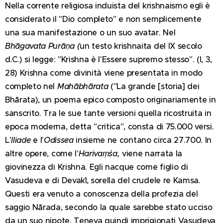
Nella corrente religiosa induista del krishnaismo egli è
considerato il "Dio completo" e non semplicemente
una sua manifestazione o un suo avatar. Nel
Bhāgavata Purāṇa (
un testo krishnaita del IX secolo
d.C.) si legge: "Krishna è l'Essere supremo stesso". (I, 3,
28) Krishna come divinità viene presentata in modo
completo nel
Mahābhārata
("La grande [storia] dei
Bhārata), un poema epico composto originariamente in
sanscrito. Tra le sue tante versioni quella ricostruita in
epoca moderna, detta "critica", consta di 75.000 versi.
L'
Iliade
e l'
Odissea
insieme ne contano circa 27.700. In
altre opere, come l'
Harivaṃśa,
viene narrata la
giovinezza di Krishna. Egli nacque come figlio di
Vasudeva e di Devakī, sorella del crudele re Kamsa.
Questi era venuto a conoscenza della profezia del
saggio Nārada, secondo la quale sarebbe stato ucciso
da un suo nipote. Teneva quindi imprigionati Vasudeva