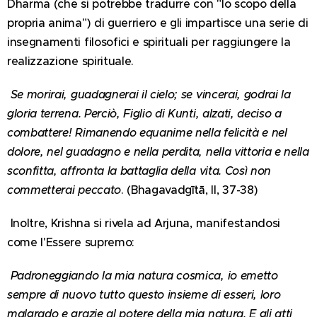
Dharma (che si potrebbe tradurre con "lo scopo della
propria anima") di guerriero e gli impartisce una serie di
insegnamenti filosofici e spirituali per raggiungere la
realizzazione spirituale.
Se morirai, guadagnerai il cielo; se vincerai, godrai la
gloria terrena. Perciò, Figlio di Kunti, alzati, deciso a
combattere! Rimanendo equanime nella felicità e nel
dolore, nel guadagno e nella perdita, nella vittoria e nella
sconfitta, affronta la battaglia della vita. Così non
commetterai peccato
. (Bhagavadgītā, II, 37-38)
Inoltre, Krishna si rivela ad Arjuna, manifestandosi
come l'Essere supremo:
Padroneggiando la mia natura cosmica, io emetto
sempre di nuovo tutto questo insieme di esseri, loro
malgrado e grazie al potere della mia natura. E gli atti