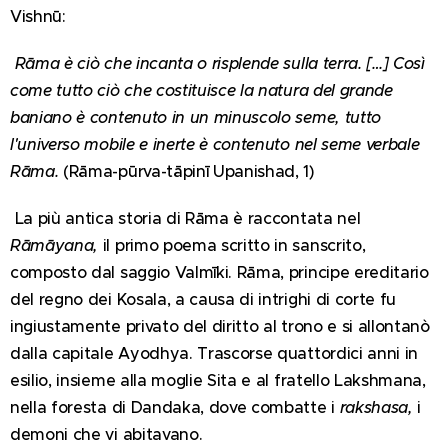
Vishnū:
Rāma è ciò che incanta o risplende sulla terra. […] Così
come tutto ciò che costituisce la natura del grande
baniano è contenuto in un minuscolo seme, tutto
l'universo mobile e inerte è contenuto nel seme verbale
Rāma.
(Rāma-pūrva-tāpinī Upanishad, 1)
La più antica storia di Rāma è raccontata nel
Rāmāyana,
il primo poema scritto in sanscrito,
composto dal saggio Valmīki. Rāma, principe ereditario
del regno dei Kosala, a causa di intrighi di corte fu
ingiustamente privato del diritto al trono e si allontanò
dalla capitale Ayodhya. Trascorse quattordici anni in
esilio, insieme alla moglie Sita e al fratello Lakshmana,
nella foresta di Dandaka, dove combatte i
rakshasa,
i
demoni che vi abitavano.