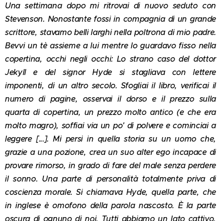
Una settimana dopo mi ritrovai di nuovo seduto con
Stevenson. Nonostante fossi in compagnia di un grande
scrittore, stavamo belli larghi nella poltrona di mio padre.
Bevvi un tè assieme a lui mentre lo guardavo fisso nella
copertina, occhi negli occhi: Lo strano caso del dottor
Jekyll e del signor Hyde si stagliava con lettere
imponenti, di un altro secolo. Sfogliai il libro, verificai il
numero di pagine, osservai il dorso e il prezzo sulla
quarta di copertina, un prezzo molto antico (e che era
molto magro), soffiai via un po' di polvere e cominciai a
leggere [...]. Mi persi in quella storia su un uomo che,
grazie a una pozione, crea un suo alter ego incapace di
provare rimorso, in grado di fare del male senza perdere
il sonno. Una parte di personalità totalmente priva di
coscienza morale. Si chiamava Hyde, quella parte, che
in inglese è omofono della parola nascosto. È la parte
oscura di ognuno di noi. Tutti abbiamo un lato cattivo,