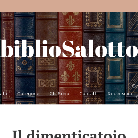
biblioSalott
Ce
vità
Categorie
Chi Sono
Contatti
Recensioni
Il dimenticatoio