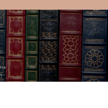
o
rca