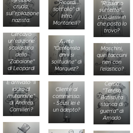
"Ricordi
"Russano
cruda,
sott'olio" di
sul tetto"...
sull'epilazione
Infro
può dirmi in
nazista.
Montanelli?
che posto lo
trovo?
Cercavo
un'edizione
Avete
Tenete i
scolastica
"Centomila
Moschini,
dello
anni si
quei taccuini
"Zabaione"
solitudine" di
neri con
di Leopardi
Marquez?
l'elastico?
È arrivato "Il
Cerco
ladro di
Cliente al
"Teresa
mutandine"
commesso:
Batistuta
di Andrea
- Scusi lei è
stanca di
Camilleri?
un adepto?
guerra" di
-
Amado