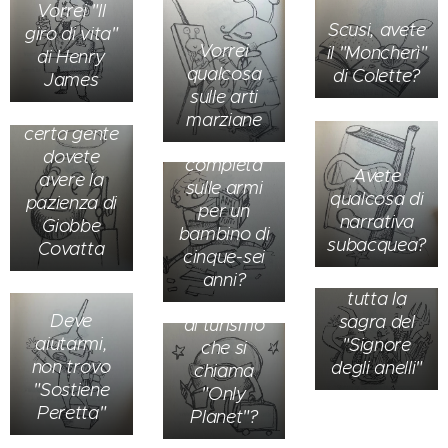
Vorrei "Il
Scusi, avete
giro di vita"
Vorrei
il "Moncherì"
di Henry
Cliente: Non
Dove
qualcosa
di Colette?
James
c'è dubbio
tenetelo
sulle arti
che con
scompartimen
Avete
marziane
certa gente
completo
un'opera
dovete
del "Signore
completa
Avete
avere la
degli
sulle armi
qualcosa di
pazienza di
agnelli"?
per un
narrativa
Giobbe
Vorrei
bambino di
subacquea?
Covatta
regalare a
cinque-sei
mio nipote
anni?
tutta la
C'è un libro
Deve
sagra del
di turismo
aiutarmi,
"Signore
che si
non trovo
degli anelli"
chiama
"Sostiene
"Only
Peretta"
Planet"?