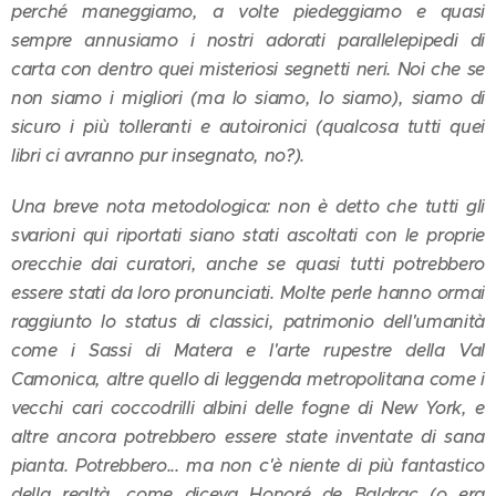
perché maneggiamo, a volte piedeggiamo e quasi
sempre annusiamo i nostri adorati parallelepipedi di
carta con dentro quei misteriosi segnetti neri. Noi che se
non siamo i migliori (ma lo siamo, lo siamo), siamo di
sicuro i più tolleranti e autoironici (qualcosa tutti quei
libri ci avranno pur insegnato, no?).
Una breve nota metodologica: non è detto che tutti gli
svarioni qui riportati siano stati ascoltati con le proprie
orecchie dai curatori, anche se quasi tutti potrebbero
essere stati da loro pronunciati. Molte perle hanno ormai
raggiunto lo status di classici, patrimonio dell'umanità
come i Sassi di Matera e l'arte rupestre della Val
Camonica, altre quello di leggenda metropolitana come i
vecchi cari coccodrilli albini delle fogne di New York, e
altre ancora potrebbero essere state inventate di sana
pianta. Potrebbero... ma non c'è niente di più fantastico
della realtà, come diceva Honoré de Baldrac (o era