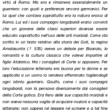
virtù di Roma. Ma era e rimaneva essenzialmente un
guerriero: con gusti e preferenze ancora germanici. Per
lui quel che contava soprattutto era la natura eroica di
Roma. Lui ed i suoi compagni longobardi erano convinti
che un giovane delle classi superiori dovesse essere
educato soprattutto nell'uso delle arti marziali. Come sta
scritto in un testo relativo alla storia dei Goti, la regina
Amalasunta († 535) aveva un debole per Bisanzio, la
romanità e la cultura classica che voleva impartire al
figlio Atalarico. Ma i consiglieri di Corte si opposero. Per
loro l'educazione letteraria era buona per le donne e se
applicata a un uomo lo rendeva effeminato togliendogli
ogni istinto guerriero. Gisulfo, come i suoi compagni
longobardi, non la pensava diversamente dai consiglieri
della Corte gotica. Era fiero delle sue capacità marziali e
non aveva nessuna voglia di acquisire nozioni e capacità
letterarie; non sapeva né leggere né scrivere e a tal fine