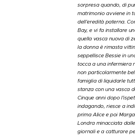
sorpresa quando, di pun
matrimonio avviene in tu
dell'eredità paterna. Co
Bay, e vi fa installare
quella vasca nuova di ze
la donna è rimasta vittim
seppellisce Bessie in u
tocca a una infermiera n
non particolarmente bel
famiglia di liquidarle tu
stanza con una vasca da
Cinque anni dopo l'ispett
indagando, riesce a ind
prima Alice e poi Margare
Londra minacciata dalle
giornali e a catturare p