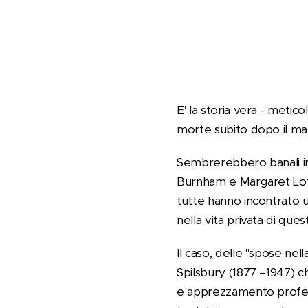
E' la storia vera - metic
morte subito dopo il ma
Sembrerebbero banali in
Burnham e Margaret Loft
tutte hanno incontrato 
nella vita privata di que
Il caso, delle "spose ne
Spilsbury (1877 –1947) c
e apprezzamento profession