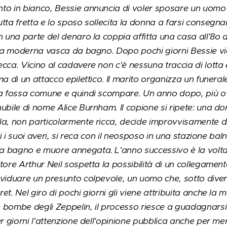
to in bianco, Bessie annuncia di voler sposare un uomo 
tta fretta e lo sposo sollecita la donna a farsi consegna
n una parte del denaro la coppia affitta una casa all'8o d
 una moderna vasca da bagno. Dopo pochi giorni Bessie v
cca. Vicino al cadavere non c'è nessuna traccia di lotta
a di un attacco epilettico. Il marito organizza un funeral
na fossa comune e quindi scompare. Un anno dopo, più o
ubile di nome Alice Burnham. Il copione si ripete: una d
la, non particolarmente ricca, decide improvvisamente di
tti i suoi averi, si reca con il neosposo in una stazione bal
 bagno e muore annegata. L'anno successivo è la volta 
ore Arthur Neil sospetta la possibilità di un collegamento 
ividuare un presunto colpevole, un uomo che, sotto diver
t. Nel giro di pochi giorni gli viene attribuita anche la m
 bombe degli Zeppelin, il processo riesce a guadagnarsi
er giorni l'attenzione dell'opinione pubblica anche per m