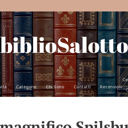
biblioSalott
Ce
vità
Categorie
Chi Sono
Contatti
Recensioni
 magnifico Spilsb