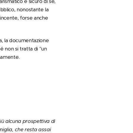
carismatico e sicuro di sé,
ubblico, nonostante la
incente, forse anche
nda, la documentazione
 non si tratta di "un
icamente.
iù alcuna prospettiva di
glia, che resta assai