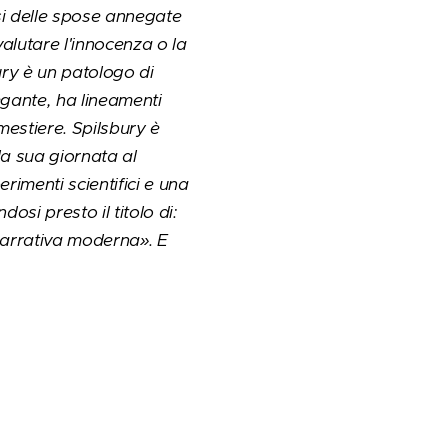
asi delle spose annegate
alutare l'innocenza o la
ury è un patologo di
egante, ha lineamenti
 mestiere. Spilsbury è
la sua giornata al
rimenti scientifici e una
si presto il titolo di:
narrativa moderna». E