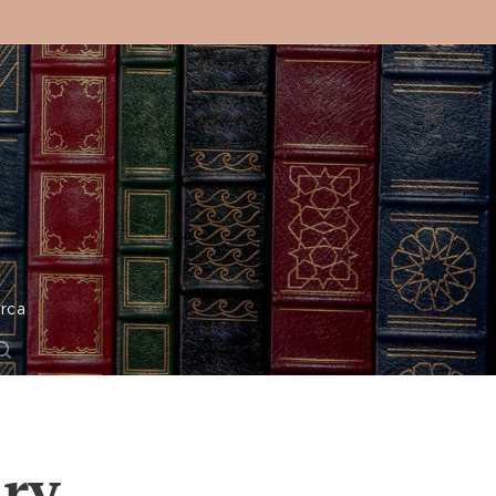
o
rca
ury