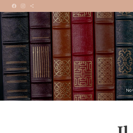
No
Il