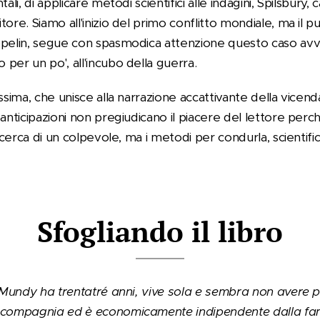
ali, di applicare metodi scientifici alle indagini, Spilsbury, 
ore. Siamo all'inizio del primo conflitto mondiale, ma il p
ppelin, segue con spasmodica attenzione questo caso avv
per un po', all'incubo della guerra.
ssima, che unisce alla narrazione accattivante della vice
anticipazioni non pregiudicano il piacere del lettore perché
ricerca di un colpevole, ma i metodi per condurla, scientif
Sfogliando il libro
e Mundy ha trentatré anni, vive sola e sembra non avere p
 compagnia ed è economicamente indipendente dalla fami