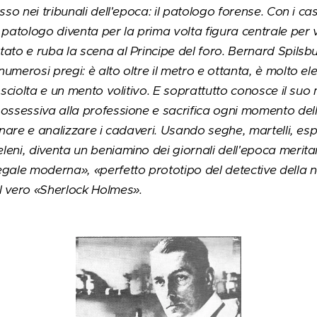
esso nei tribunali dell'epoca: il patologo forense. Con i c
 patologo diventa per la prima volta figura centrale per v
ato e ruba la scena al Principe del foro. Bernard Spilsb
umerosi pregi: è alto oltre il metro e ottanta, è molto el
 sciolta e un mento volitivo. E soprattutto conosce il suo
 ossessiva alla professione e sacrifica ogni momento del
onare e analizzare i cadaveri. Usando seghe, martelli, espe
eni, diventa un beniamino dei giornali dell'epoca meritando
egale moderna», «perfetto prototipo del detective della 
l vero «Sherlock Holmes».