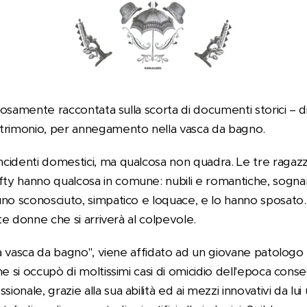
olosamente raccontata sulla scorta di documenti storici – d
trimonio, per annegamento nella vasca da bagno.
cidenti domestici, ma qualcosa non quadra. Le tre ragazz
y hanno qualcosa in comune: nubili e romantiche, sognano
uno sconosciuto, simpatico e loquace, e lo hanno sposato
ste donne che si arriverà al colpevole.
lla vasca da bagno", viene affidato ad un giovane patolog
he si occupò di moltissimi casi di omicidio dell'epoca con
ale, grazie alla sua abilità ed ai mezzi innovativi da lui ut