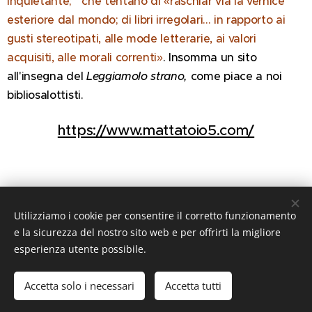
inquietante; che tentano di «raschiar via la vernice
esteriore dal mondo; di libri irregolari... in rapporto ai
gusti stereotipati, alle mode letterarie, ai valori
acquisiti, alle morali correnti»
. Insomma un sito
all'insegna del
Leggiamolo strano,
come piace a noi
bibliosalottisti.
https://www.mattatoio5.com/
Utilizziamo i cookie per consentire il corretto funzionamento
Share
e la sicurezza del nostro sito web e per offrirti la migliore
esperienza utente possibile.
Accetta solo i necessari
Accetta tutti
2025
@biblioSalotto