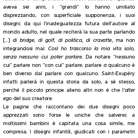
aveva sei anni, i "grandi" lo hanno umiliato
disprezzando, con superficiale supponenza, i suoi
disegni; da qui l'inadeguatezza futura dell'autore al
mondo adulto, nel quale reciterà la sua parte parlando
[...]
di bridge, di golf, di politica, di cravatte
, ma non
integrandosi mai:
Così ho trascorso la mia vita solo,
senza nessuno cui poter parlare.
Da notare "nessuno
cui" parlare non "con cui" parlare; parlare
a
qualcuno è
ben diverso dal parlare
con
qualcuno. Saint-Exupéry
infatti parlerà in questa storia da solo, a sé stesso,
perché il piccolo principe alieno altri non è che l
'alter
ego
del suo creatore.
Le pagine che raccontano dei due disegni poco
apprezzati sono forse le uniche che salverei; a
moltissimi bambini è capitata una cosa simile, me
compresa. I disegni infantili, giudicati con i parametri