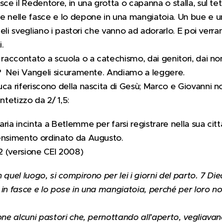
ce il Redentore, in una grotta o capanna o stalla, sul tet
e nelle fasce e lo depone in una mangiatoia. Un bue e un
ngeli svegliano i pastori che vanno ad adorarlo. E poi verr
.
raccontato a scuola o a catechismo, dai genitori, dai non
a? Nei Vangeli sicuramente. Andiamo a leggere.
uca riferiscono della nascita di Gesù; Marco e Giovanni 
tetizzo da 2/ 1,5:
ia incinta a Betlemme per farsi registrare nella sua citt
ensimento ordinato da Augusto.
12 (versione CEI 2008)
quel luogo, si compirono per lei i giorni del parto. 7 Diede
 in fasce e lo pose in una mangiatoia, perché per loro n
one alcuni pastori che, pernottando all'aperto, vegliava