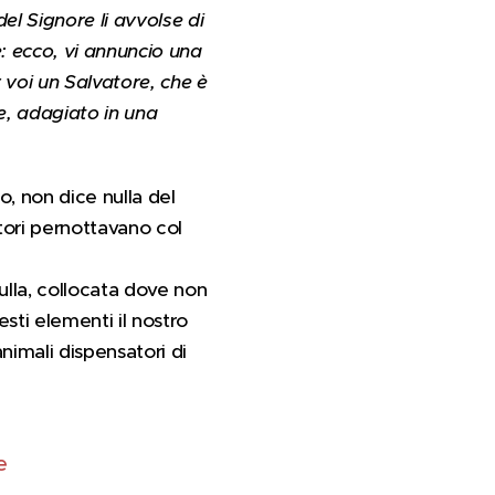
el Signore li avvolse di
: ecco, vi annuncio una
r voi un Salvatore, che è
e, adagiato in una
, non dice nulla del
tori pernottavano col
culla, collocata dove non
esti elementi il nostro
animali dispensatori di
re