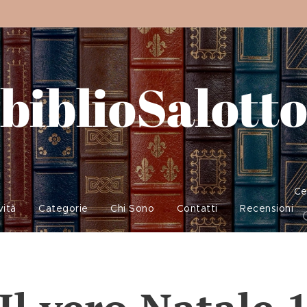
biblioSalott
Ce
vità
Categorie
Chi Sono
Contatti
Recensioni