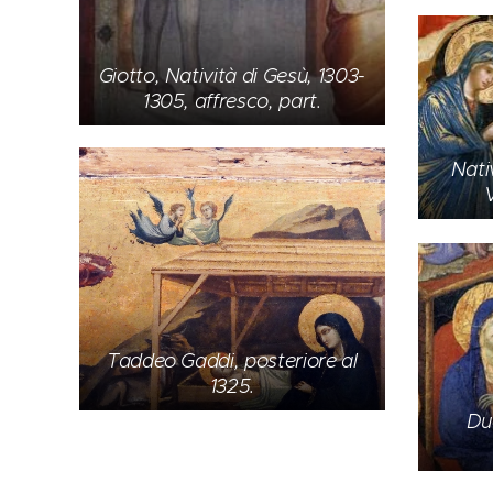
Giotto, Natività di Gesù, 1303-
1305, affresco, part.
Nati
V
Taddeo Gaddi, posteriore al
1325.
Du