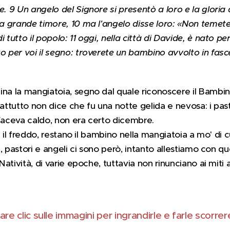
e. 9 Un angelo del Signore si presentò a loro e la gloria d
 da grande timore, 10 ma l'angelo disse loro: «Non temete
 tutto il popolo: 11 oggi, nella città di Davide, è nato pe
to per voi il segno: troverete un bambino avvolto in fasc
ina la mangiatoia, segno dal quale riconoscere il Bambino
rattutto non dice che fu una notte gelida e nevosa: i pas
 Faceva caldo, non era certo dicembre.
via il freddo, restano il bambino nella mangiatoia a mo' di 
e', pastori e angeli ci sono però, intanto allestiamo con qu
i Natività, di varie epoche, tuttavia non rinunciano ai miti 
are clic sulle immagini per ingrandirle e farle scorre