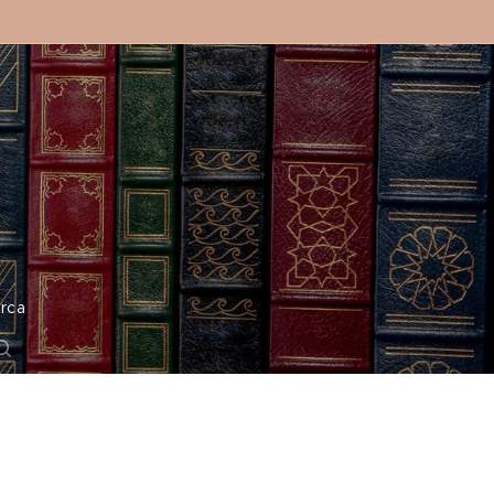
o
rca