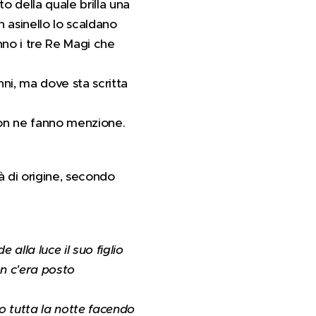
to della quale brilla una
 asinello lo scaldano
anno i tre Re Magi che
ni, ma dove sta scritta
non ne fanno menzione.
à di origine, secondo
 alla luce il suo figlio
on c'era posto
no tutta la notte facendo