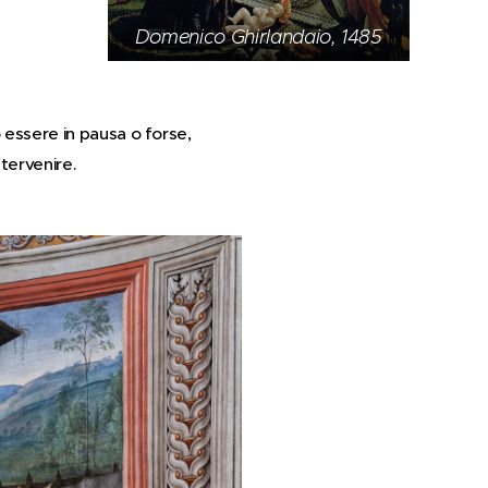
Domenico Ghirlandaio, 1485
o essere in pausa o forse,
ntervenire.