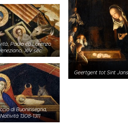
vità, Paolo eo Lorenzo
eneziano, XIV sec.
Geertgent tot Sint Jans
ccio di Buoninsegna,
Natività 1308-1311