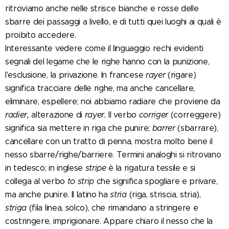
ritroviamo anche nelle strisce bianche e rosse delle
sbarre dei passaggi a livello, e di tutti quei luoghi ai quali è
proibito accedere.
Interessante vedere come il linguaggio rechi evidenti
segnali del legame che le righe hanno con la punizione,
l'esclusione, la privazione. In francese
rayer
(rigare)
significa tracciare delle righe, ma anche cancellare,
eliminare, espellere; noi abbiamo radiare che proviene da
radier,
alterazione di
rayer.
Il verbo
corriger
(correggere)
significa sia mettere in riga che punire;
barrer
(sbarrare),
cancellare con un tratto di penna, mostra molto bene il
nesso sbarre/righe/barriere. Termini analoghi si ritrovano
in tedesco; in inglese
stripe
è la rigatura tessile e si
collega al verbo
to strip
che significa spogliare e privare,
ma anche punire. Il latino ha
stria
(riga, striscia, stria),
striga
(fila linea, solco), che rimandano a stringere e
costringere, imprigionare. Appare chiaro il nesso che la