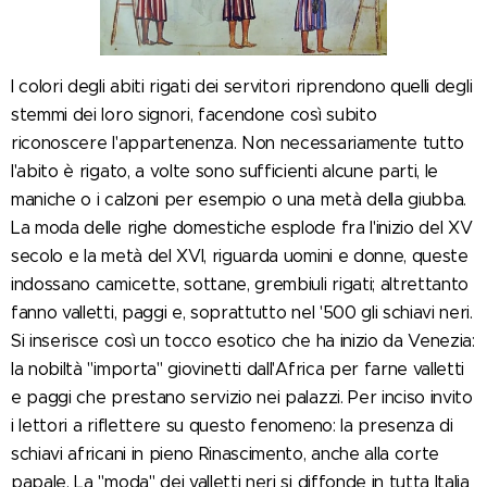
I colori degli abiti rigati dei servitori riprendono quelli degli
stemmi dei loro signori, facendone così subito
riconoscere l'appartenenza. Non necessariamente tutto
l'abito è rigato, a volte sono sufficienti alcune parti, le
maniche o i calzoni per esempio o una metà della giubba.
La moda delle righe domestiche esplode fra l'inizio del XV
secolo e la metà del XVI, riguarda uomini e donne, queste
indossano camicette, sottane, grembiuli rigati; altrettanto
fanno valletti, paggi e, soprattutto nel '500 gli schiavi neri.
Si inserisce così un tocco esotico che ha inizio da Venezia:
la nobiltà "importa" giovinetti dall'Africa per farne valletti
e paggi che prestano servizio nei palazzi. Per inciso invito
i lettori a riflettere su questo fenomeno: la presenza di
schiavi africani in pieno Rinascimento, anche alla corte
papale. La "moda" dei valletti neri si diffonde in tutta Italia