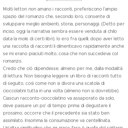
Molti lettori non amano i racconti, preferiscono l'ampio
spazio del romanzo che, secondo loro, consente di
sviluppare meglio ambienti, storia, personaggi. (Detto per
inciso, oggi la narrativa sembra essere venduta al chilo
data la mole di certi libri). Io ero fra quelli, dopo aver letto
una raccolta di racconti li dimenticavo rapidamente anche
se mi erano piaciuti molto, cosa che non succedeva col
romanzo.
Credo che ciò dipendesse, almeno per me, dalla modalità
di lettura. Non bisogna leggere un libro di racconti tutto
di seguito, così come non si divora una scatola di
cioccolatini tutta in una volta (almeno non si dovrebbe).
Ciascun racconto-cioccolatino va assaporato da solo,
deve passare un po' di tempo prima di degustare il
prossimo, occorre che il precedente sia stato ben
assimilato. Insomma la consumazione va centellinata.
Un'altra similitudine che mi piace fare è quella del solitario,