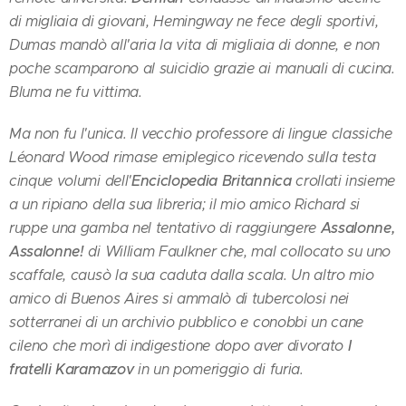
di migliaia di giovani, Hemingway ne fece degli sportivi,
Dumas mandò all'aria la vita di migliaia di donne, e non
poche scamparono al suicidio grazie ai manuali di cucina.
Bluma ne fu vittima.
Ma non fu l'unica. Il vecchio professore di lingue classiche
Léonard Wood rimase emiplegico ricevendo sulla testa
Enciclopedia Britannica
cinque volumi dell'
crollati insieme
a un ripiano della sua libreria; il mio amico Richard si
Assalonne,
ruppe una gamba nel tentativo di raggiungere
Assalonne!
di William Faulkner che, mal collocato su uno
scaffale, causò la sua caduta dalla scala. Un altro mio
amico di Buenos Aires si ammalò di tubercolosi nei
sotterranei di un archivio pubblico e conobbi un cane
I
cileno che morì di indigestione dopo aver divorato
fratelli Karamazov
in un pomeriggio di furia.