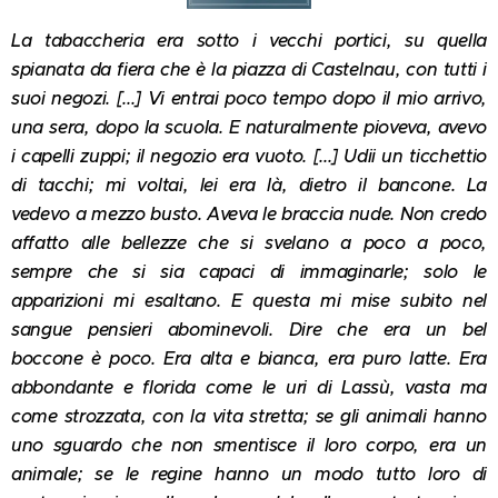
La tabaccheria era sotto i vecchi portici, su quella
spianata da fiera che è la piazza di Castelnau, con tutti i
suoi negozi. [...] Vi entrai poco tempo dopo il mio arrivo,
una sera, dopo la scuola. E naturalmente pioveva, avevo
i capelli zuppi; il negozio era vuoto. [...] Udii un ticchettio
di tacchi; mi voltai, lei era là, dietro il bancone. La
vedevo a mezzo busto. Aveva le braccia nude. Non credo
affatto alle bellezze che si svelano a poco a poco,
sempre che si sia capaci di immaginarle; solo le
apparizioni mi esaltano. E questa mi mise subito nel
sangue pensieri abominevoli. Dire che era un bel
boccone è poco. Era alta e bianca, era puro latte. Era
abbondante e florida come le uri di Lassù, vasta ma
come strozzata, con la vita stretta; se gli animali hanno
uno sguardo che non smentisce il loro corpo, era un
animale; se le regine hanno un modo tutto loro di