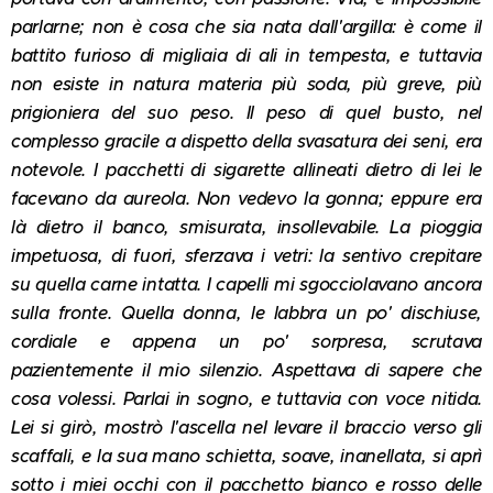
parlarne; non è cosa che sia nata dall'argilla: è come il
battito furioso di migliaia di ali in tempesta, e tuttavia
non esiste in natura materia più soda, più greve, più
prigioniera del suo peso. Il peso di quel busto, nel
complesso gracile a dispetto della svasatura dei seni, era
notevole. I pacchetti di sigarette allineati dietro di lei le
facevano da aureola. Non vedevo la gonna; eppure era
là dietro il banco, smisurata, insollevabile. La pioggia
impetuosa, di fuori, sferzava i vetri: la sentivo crepitare
su quella carne intatta. I capelli mi sgocciolavano ancora
sulla fronte. Quella donna, le labbra un po' dischiuse,
cordiale e appena un po' sorpresa, scrutava
pazientemente il mio silenzio. Aspettava di sapere che
cosa volessi. Parlai in sogno, e tuttavia con voce nitida.
Lei si girò, mostrò l'ascella nel levare il braccio verso gli
scaffali, e la sua mano schietta, soave, inanellata, si aprì
sotto i miei occhi con il pacchetto bianco e rosso delle