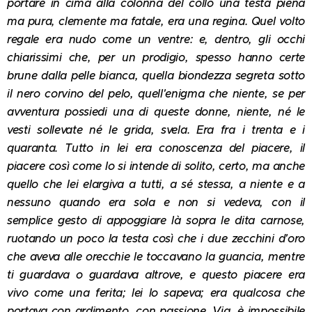
portare in cima alla colonna del collo una testa piena
ma pura, clemente ma fatale, era una regina. Quel volto
regale era nudo come un ventre: e, dentro, gli occhi
chiarissimi che, per un prodigio, spesso hanno certe
brune dalla pelle bianca, quella biondezza segreta sotto
il nero corvino del pelo, quell'enigma che niente, se per
avventura possiedi una di queste donne, niente, né le
vesti sollevate né le grida, svela. Era fra i trenta e i
quaranta. Tutto in lei era conoscenza del piacere, il
piacere così come lo si intende di solito, certo, ma anche
quello che lei elargiva a tutti, a sé stessa, a niente e a
nessuno quando era sola e non si vedeva, con il
semplice gesto di appoggiare là sopra le dita carnose,
ruotando un poco la testa così che i due zecchini d'oro
che aveva alle orecchie le toccavano la guancia, mentre
ti guardava o guardava altrove, e questo piacere era
vivo come una ferita; lei lo sapeva; era qualcosa che
portava con ardimento, con passione. Via, è impossibile