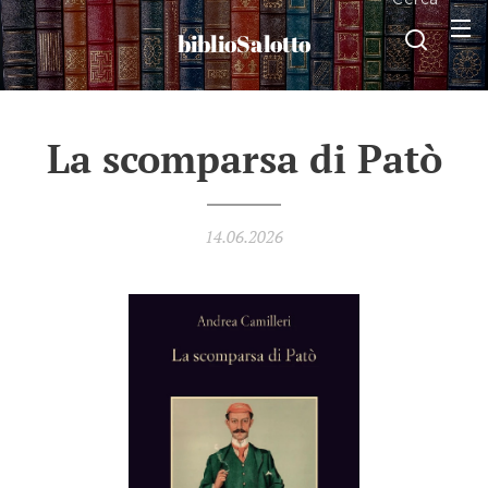
biblioSalotto
La scomparsa di Patò
14.06.2026