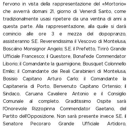
fervono in vista della rappresentazione del «Mortorio»
che avverrà domani 21, giorno di Venerdì Santo, come
tradizionalmente usasi ripetere da una ventina di anni a
questa parte. Alla rappresentazione, alla quale si darà
comincio alle ore 3 e mezza del dopopranzo,
assisteranno S.E. Reverendissima il Vescovo di Montelusa,
Boscaìno Monsignor Angelo; S.E. il Prefetto, Tirirò Grande
Ufficiale Francesco; il Questore, Bonafede Commendator
Liborio; il Comandante la guarnigione, Bousquet Colonnello
Emilio; il Comandante dei Reali Carabinieri di Montelusa,
Bosisio Capitano Arturo Carlo; il Comandante la
Capitaneria di Porto, Benvenuto Capitano Ortensio; il
Sindaco, Caruana Cavaliere Antonio e il Consiglio
Comunale al completo. Graditissimo Ospite sarà
l'Onorevole Rizzopinna Commendator Gaetano, del
Partito dell'Opposizione. Non sarà presente invece S.E. il
Senatore Pecoraro Grande Ufficiale Artidoro,