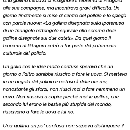
Una gallina cercava di insegnare il teorema di Pitagora
alle sue compagne, ma incontrava gravi difficoltà. Un
giorno finalmente si mise al centro del pollaio e lo spiegò
con parole nuove: «La gallina disegnata sulla ipotenusa
di un triangolo rettangolo equivale alla somma delle
galline disegnate sui due cateti». Da quel giorno il
teorema di Pitagora entrò a far parte del patrimonio
culturale del pollaio.
Un gallo con le idee molto confuse sperava che un
giorno o l'altro sarebbe riuscito a fare le uova. Si metteva
in un angolo del pollaio e restava lì delle ore ma,
nonostante gli sforzi, non riusci mai a fare nemmeno un
uovo. Non riusciva a capire perché mai le galline, che
secondo lui erano le bestie più stupide del mondo,
riuscivano a fare le uova e lui no.
Una gallina un po' confusa non sapeva distinguere il