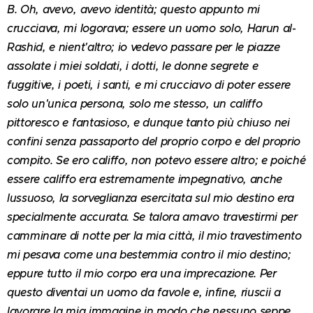
B. Oh, avevo, avevo identità; questo appunto mi
crucciava, mi logorava; essere un uomo solo, Harun al-
Rashid, e nient'altro; io vedevo passare per le piazze
assolate i miei soldati, i dotti, le donne segrete e
fuggitive, i poeti, i santi, e mi crucciavo di poter essere
solo un'unica persona, solo me stesso, un califfo
pittoresco e fantasioso, e dunque tanto più chiuso nei
confini senza passaporto del proprio corpo e del proprio
compito. Se ero califfo, non potevo essere altro; e poiché
essere califfo era estremamente impegnativo, anche
lussuoso, la sorveglianza esercitata sul mio destino era
specialmente accurata. Se talora amavo travestirmi per
camminare di notte per la mia città, il mio travestimento
mi pesava come una bestemmia contro il mio destino;
eppure tutto il mio corpo era una imprecazione. Per
questo diventai un uomo da favole e, infine, riuscii a
lavorare la mia immagine in modo che nessuno seppe