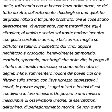
umile, raffrenarlo con la benevolenza della mano, se del
tutto abietto, sollecitamente chiedergli se una qualche
disgrazia l'abbia a tal punto prostrato; ove le cose stiano
diversamente, diversamente, rammentargli che egli è
cittadino; al timido e schivo salutante andare incontro
con gesto cordiale e amico; e bel sorriso, meglio se
baffuto; se taluno, indispettito dal vino, appare
neghittoso e crucciato, benevolmente ammonirlo,
esortarlo, spronarlo; mostrargli che nella vita, la prego di
citarla con iniziale maiuscola, vi sono mete nobili e
degne; infine, rammenterò l'odore dei poveri cibi che
filtrava sulla strada: con lieve ribrezzo apprezzavo i
cavoli, le povere zuppe, i sughi miseri e fastosi di cui
condivano le loro minestre. Un povero è una miniera
inesauribile di osservazioni umane, di esercitazioni
dell'anima, di perfezionamento morale. Se non avete