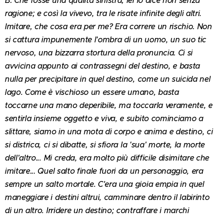
B. Che fosse una qualità sinistra, lei lo dice non senza
ragione; e così la vivevo, tra le risate infinite degli altri.
Imitare, che cosa era per me? Era correre un rischio. Non
si cattura impunemente l'ombra di un uomo, un suo tic
nervoso, una bizzarra stortura della pronuncia. Ci si
avvicina appunto ai contrassegni del destino, e basta
nulla per precipitare in quel destino, come un suicida nel
lago. Come è vischioso un essere umano, basta
toccarne una mano deperibile, ma toccarla veramente, e
sentirla insieme oggetto e viva, e subito cominciamo a
slittare, siamo in una mota di corpo e anima e destino, ci
si districa, ci si dibatte, si sfiora la 'sua' morte, la morte
dell'altro... Mi creda, era molto più difficile disimitare che
imitare... Quel salto finale fuori da un personaggio, era
sempre un salto mortale. C'era una gioia empia in quel
maneggiare i destini altrui, camminare dentro il labirinto
di un altro. Irridere un destino; contraffare i marchi