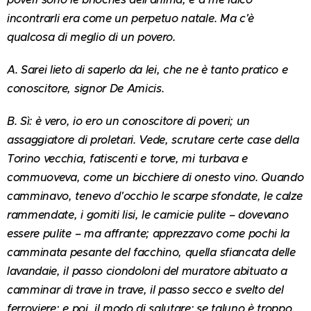
incontrarli era come un perpetuo natale. Ma c'è
qualcosa di meglio di un povero.
A. Sarei lieto di saperlo da lei, che ne è tanto pratico e
conoscitore, signor De Amicis.
B. Sì: è vero, io ero un conoscitore di poveri; un
assaggiatore di proletari. Vede, scrutare certe case della
Torino vecchia, fatiscenti e torve, mi turbava e
commuoveva, come un bicchiere di onesto vino. Quando
camminavo, tenevo d'occhio le scarpe sfondate, le calze
rammendate, i gomiti lisi, le camicie pulite – dovevano
essere pulite – ma affrante; apprezzavo come pochi la
camminata pesante del facchino, quella sfiancata delle
lavandaie, il passo ciondoloni del muratore abituato a
camminar di trave in trave, il passo secco e svelto del
ferroviere; e poi, il modo di salutare: se taluno è troppo