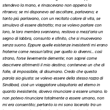
stendevo la mano, e rinascevano non appena la
ritraevo; se mi disponevo ad ascoltare, parlavano; e
tanto più parlavano, con un recitato calore di vita, se
simulavo di essere distratto; ma se volevo parlare con
loro, le loro membra svanivano, restava a mezz'aria un
segno di labbra, consunto e sfinito, che si muovevano
senza suono. Eppure quelle esistenze inesistenti mi erano
fraterne come nessun'altra; per quello io divenni... così
strano, forse lievemente demente; non saprei come
descrivere altrimenti il mio destino; conteneva un che di
folle, di impossibile, di disumano. Credo che questa
parola sia giusta: se volevo essere della stessa razza di
Sindibad, cioè un viaggiatore ubiquitario ed eterno in
quanto inesistente, dovevo rinunciare a essere umano. Io
non potevo rinunciare totalmente a essere umano, non
mi era consentito; pertanto io mi sono lacerato tra un