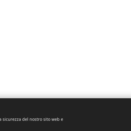
a sicurezza del nostro sito web e
2025
@biblioSalotto