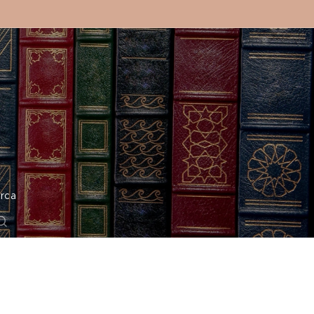
o
rca