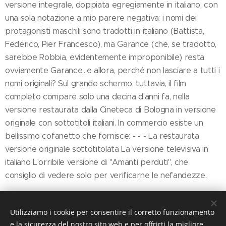
versione integrale, doppiata egregiamente in italiano, con
una sola notazione a mio parere negativa: i nomi dei
protagonisti maschili sono tradotti in italiano (Battista,
Federico, Pier Francesco), ma Garance (che, se tradotto,
sarebbe Robbia, evidentemente improponibile) resta
ovviamente Garance…e allora, perché non lasciare a tutti i
nomi originali? Sul grande schermo, tuttavia, il film
completo compare solo una decina d'anni fa, nella
versione restaurata dalla Cineteca di Bologna in versione
originale con sottotitoli italiani. In commercio esiste un
bellissimo cofanetto che fornisce: - - - La restaurata
versione originale sottotitolata La versione televisiva in
italiano L'orribile versione di "Amanti perduti", che
consiglio di vedere solo per verificarne le nefandezze.
Utilizziamo i cookie per consentire il corretto funzionamento
Share
e la sicurezza del nostro sito web e per offrirti la migliore