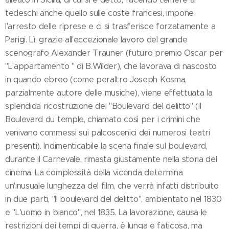
tedeschi anche quello sulle coste francesi, impone
l'arresto delle riprese e ci si trasferisce forzatamente a
Parigi. Lì, grazie all'eccezionale lavoro del grande
scenografo Alexander Trauner (futuro premio Oscar per
"L'appartamento " di B.Wilder), che lavorava di nascosto
in quando ebreo (come peraltro Joseph Kosma,
parzialmente autore delle musiche), viene effettuata la
splendida ricostruzione del "Boulevard del delitto" (il
Boulevard du temple, chiamato così per i crimini che
venivano commessi sui palcoscenici dei numerosi teatri
presenti). Indimenticabile la scena finale sul boulevard,
durante il Carnevale, rimasta giustamente nella storia del
cinema. La complessità della vicenda determina
un'inusuale lunghezza del film, che verrà infatti distribuito
in due parti, "Il boulevard del delitto", ambientato nel 1830
e "L'uomo in bianco", nel 1835. La lavorazione, causa le
restrizioni dei tempi di guerra, è lunga e faticosa, ma