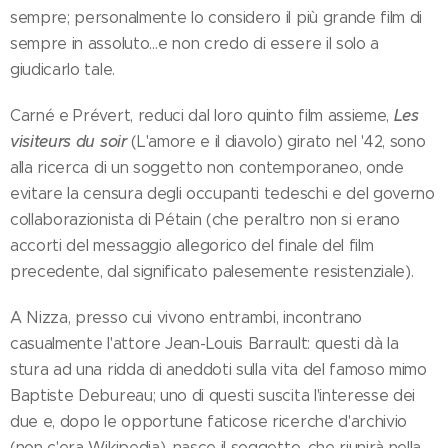
sempre; personalmente lo considero il più grande film di
sempre in assoluto…e non credo di essere il solo a
giudicarlo tale.
Les
Carné e Prévert, reduci dal loro quinto film assieme,
visiteurs du soir
(L'amore e il diavolo) girato nel '42, sono
alla ricerca di un soggetto non contemporaneo, onde
evitare la censura degli occupanti tedeschi e del governo
collaborazionista di Pétain (che peraltro non si erano
accorti del messaggio allegorico del finale del film
precedente, dal significato palesemente resistenziale).
A Nizza, presso cui vivono entrambi, incontrano
casualmente l'attore Jean-Louis Barrault: questi dà la
stura ad una ridda di aneddoti sulla vita del famoso mimo
Baptiste Debureau; uno di questi suscita l'interesse dei
due e, dopo le opportune faticose ricerche d'archivio
(non c'era Wikipedia), nasce il soggetto, che riunirà nella