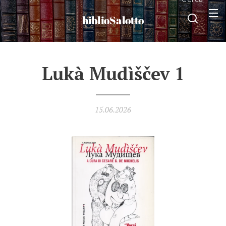
biblioSalotto
Lukà Mudìščev 1
15.06.2026