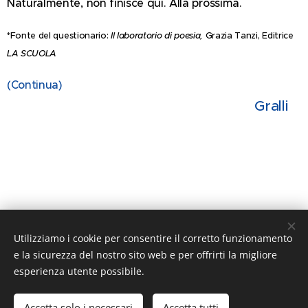
Naturalmente, non finisce qui. Alla prossima.
*Fonte del questionario:
Il laboratorio di poesia,
Grazia Tanzi,
Editrice
LA SCUOLA
(Continua)
Gralli
Utilizziamo i cookie per consentire il corretto funzionamento
Share
e la sicurezza del nostro sito web e per offrirti la migliore
esperienza utente possibile.
Accetta solo i necessari
Accetta tutti