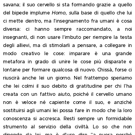
savana; il suo cervello si sta formando grazie a quello
del bipede implume
Homo, s
ulla base di quello che lui
ci mette dentro, ma l'insegnamento fra umani è cosa
diversa: ci hanno sempre raccomandato, a noi
insegnanti, di non usare l'imbuto per riempire la testa
degli allievi, ma di stimolarli a pensare, a collegare in
modo creativo le cose: imparare è una grande
metafora in grado di unire le cose più disparate e
lontane per formare qualcosa di nuovo. Chissà, forse ci
riuscirà anche lei un giorno. Nel frattempo speriamo
che lei colmi il suo debito di gratitudine per chi l'ha
creata con un fattivo aiuto, poiché il cervello umano
non è veloce né capiente come il suo, e anziché
sostituirsi agli umani lei possa fare in modo che la loro
conoscenza si accresca. Resti sempre un formidabile
strumento al servizio della civiltà. Lo so che non
dipende da lei, ma è d'uso dire "a nuora perché