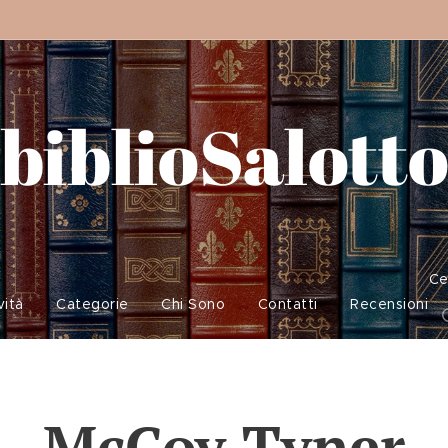
biblioSalott
Ce
vità
Categorie
Chi Sono
Contatti
Recensioni
McCoy Tyner