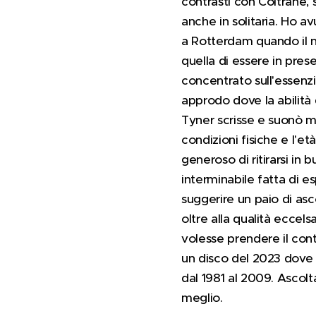
contrasti con Coltrane, s
anche in solitaria. Ho a
a Rotterdam quando il no
quella di essere in pres
concentrato sull'essenzia
approdo dove la abilità
Tyner scrisse e suonò m
condizioni fisiche e l'e
generoso di ritirarsi in
interminabile fatta di es
suggerire un paio di as
oltre alla qualità eccel
volesse prendere il cont
un disco del 2023 dove s
dal 1981 al 2009. Ascolt
meglio.