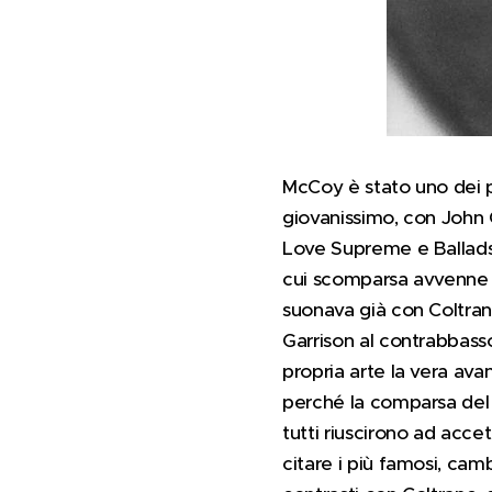
McCoy è stato uno dei pr
giovanissimo, con John C
Love Supreme e Ballads.
cui scomparsa avvenne il
suonava già con Coltran
Garrison al contrabbasso
propria arte la vera av
perché la comparsa del f
tutti riuscirono ad acc
citare i più famosi, cam