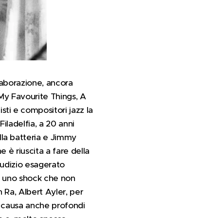
laborazione, ancora
 My Favourite Things, A
ti e compositori jazz la
iladelfia, a 20 anni
la batteria e Jimmy
 è riuscita a fare della
iudizio esagerato
ro uno shock che non
 Ra, Albert Ayler, per
r, causa anche profondi