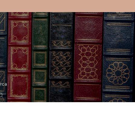
o
rca