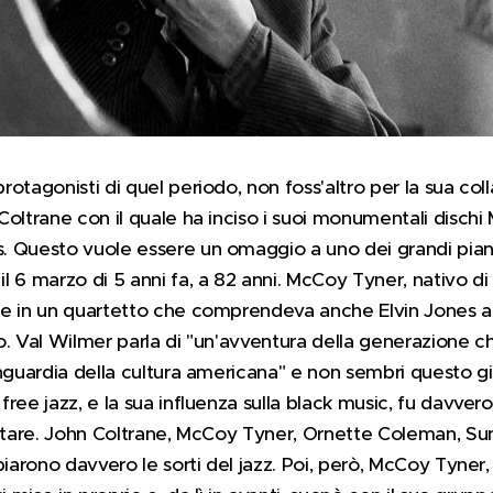
otagonisti di quel periodo, non foss'altro per la sua col
oltrane con il quale ha inciso i suoi monumentali dischi
 Questo vuole essere un omaggio a uno dei grandi pianis
 6 marzo di 5 anni fa, a 82 anni. McCoy Tyner, nativo di F
e in un quartetto che comprendeva anche Elvin Jones al
. Val Wilmer parla di "un'avventura della generazione che
anguardia della cultura americana" e non sembri questo g
ree jazz, e la sua influenza sulla black music, fu davve
ettare. John Coltrane, McCoy Tyner, Ornette Coleman, Sun
biarono davvero le sorti del jazz. Poi, però, McCoy Tyne