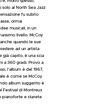
po e, molto spesso,
o solo al North Sea Jazz
sensazione fu subito
lasse, ormai
idee musicali, in un
massimo livello. McCoy
ò anche quando le sue
hiedere ad un artista
e già capito, è una scia
oni a 360 gradi. Provo a
so, l'album è del 1967,
 quale è come se McCoy
condo album suggerito è
l Festival di Montreux
o pianoforte e starete