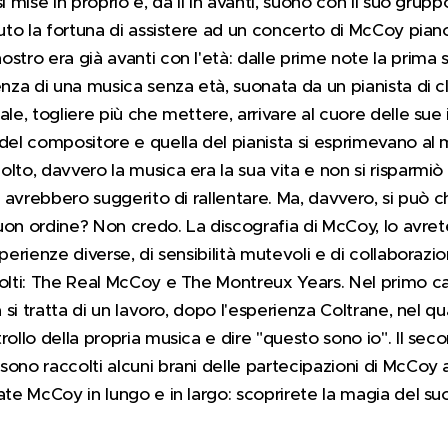
i mise in proprio e, da lì in avanti, suonò con il suo grup
vuto la fortuna di assistere ad un concerto di McCoy pian
stro era già avanti con l'età: dalle prime note la prima 
enza di una musica senza età, suonata da un pianista di c
le, togliere più che mettere, arrivare al cuore delle sue 
 del compositore e quella del pianista si esprimevano al 
olto, davvero la musica era la sua vita e non si risparmi
tà avrebbero suggerito di rallentare. Ma, davvero, si può c
 buon ordine? Non credo. La discografia di McCoy, lo avret
perienze diverse, di sensibilità mutevoli e di collaborazi
colti: The Real McCoy e The Montreux Years. Nel primo ca
sa si tratta di un lavoro, dopo l'esperienza Coltrane, nel
rollo della propria musica e dire "questo sono io". Il se
ono raccolti alcuni brani delle partecipazioni di McCoy a
ate McCoy in lungo e in largo: scoprirete la magia del su