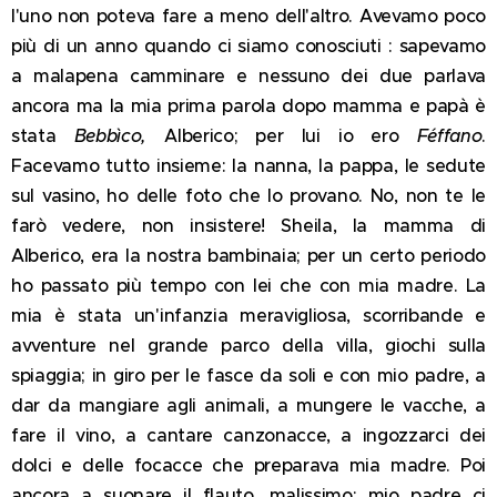
l'uno non poteva fare a meno dell'altro. Avevamo poco
più di un anno quando ci siamo conosciuti : sapevamo
a malapena camminare e nessuno dei due parlava
ancora ma la mia prima parola dopo mamma e papà è
stata
Bebbìco,
Alberico; per lui io ero
Féffano
.
Facevamo tutto insieme: la nanna, la pappa, le sedute
sul vasino, ho delle foto che lo provano. No, non te le
farò vedere, non insistere! Sheila, la mamma di
Alberico, era la nostra bambinaia; per un certo periodo
ho passato più tempo con lei che con mia madre. La
mia è stata un'infanzia meravigliosa, scorribande e
avventure nel grande parco della villa, giochi sulla
spiaggia; in giro per le fasce da soli e con mio padre, a
dar da mangiare agli animali, a mungere le vacche, a
fare il vino, a cantare canzonacce, a ingozzarci dei
dolci e delle focacce che preparava mia madre. Poi
ancora a suonare il flauto, malissimo: mio padre ci