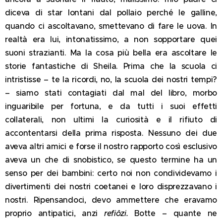
diceva di star lontani dal pollaio perché le galline,
quando ci ascoltavano, smettevano di fare le uova. In
realtà era lui, intonatissimo, a non sopportare quei
suoni strazianti. Ma la cosa più bella era ascoltare le
storie fantastiche di Sheila. Prima che la scuola ci
intristisse – te la ricordi, no, la scuola dei nostri tempi?
– siamo stati contagiati dal mal del libro, morbo
inguaribile per fortuna, e da tutti i suoi effetti
collaterali, non ultimi la curiosità e il rifiuto di
accontentarsi della prima risposta. Nessuno dei due
aveva altri amici e forse il nostro rapporto così esclusivo
aveva un che di snobistico, se questo termine ha un
senso per dei bambini: certo noi non condividevamo i
divertimenti dei nostri coetanei e loro disprezzavano i
nostri. Ripensandoci, devo ammettere che eravamo
proprio antipatici, anzi
refiôzi.
Botte – quante ne