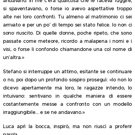
andavano. In me c'era qualcosa che le faceva fuggire,
si spaventavano, o forse io avevo aspettative troppo
alte nei loro confronti. Tu almeno al matrimonio ci sei
arrivato e per un po' di tempo sei stato felice. Io non ci
sono riuscito. Di quelle donne, poche ripeto, che sono
passate come meteore, ricordo a malapena i nomi e i
visi, o forse li confondo chiamandone una col nome di
un'altra.»
Stefano si interruppe un attimo, esitante se continuare
o no, poi dopo un profondo sospiro proseguì: «Io non lo
dicevo apertamente ma loro, le ragazze intendo, lo
intuivano: sentivano in qualche maniera di essere
costantemente messe a confronto con un modello
irraggiungibile... e se ne andavano.»
Luca aprì la bocca, inspirò, ma non riuscì a proferir
parola.