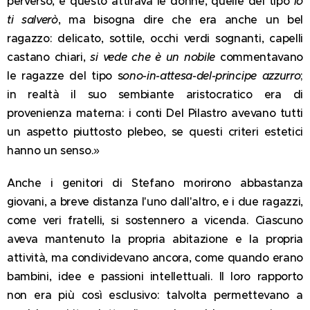
perverso, e questo attirava le donne, quelle del tipo
io
ti salverò
, ma bisogna dire che era anche un bel
ragazzo: delicato, sottile, occhi verdi sognanti, capelli
castano chiari,
si vede che è un nobile
commentavano
le ragazze del tipo s
ono-in-attesa-del-principe azzurro
;
in realtà il suo sembiante aristocratico era di
provenienza materna: i conti Del Pilastro avevano tutti
un aspetto piuttosto plebeo, se questi criteri estetici
hanno un senso.»
Anche i genitori di Stefano morirono abbastanza
giovani, a breve distanza l'uno dall'altro, e i due ragazzi,
come veri fratelli, si sostennero a vicenda. Ciascuno
aveva mantenuto la propria abitazione e la propria
attività, ma condividevano ancora, come quando erano
bambini, idee e passioni intellettuali. Il loro rapporto
non era più così esclusivo: talvolta permettevano a