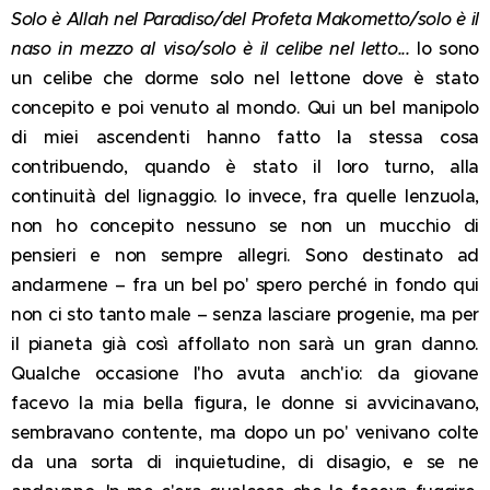
Solo è Allah nel Paradiso/del Profeta Makometto/solo è il
naso in mezzo al viso/solo è il celibe nel letto...
Io sono
un celibe che dorme solo nel lettone dove è stato
concepito e poi venuto al mondo. Qui un bel manipolo
di miei ascendenti hanno fatto la stessa cosa
contribuendo, quando è stato il loro turno, alla
continuità del lignaggio. Io invece, fra quelle lenzuola,
non ho concepito nessuno se non un mucchio di
pensieri e non sempre allegri. Sono destinato ad
andarmene – fra un bel po' spero perché in fondo qui
non ci sto tanto male – senza lasciare progenie, ma per
il pianeta già così affollato non sarà un gran danno.
Qualche occasione l'ho avuta anch'io: da giovane
facevo la mia bella figura, le donne si avvicinavano,
sembravano contente, ma dopo un po' venivano colte
da una sorta di inquietudine, di disagio, e se ne