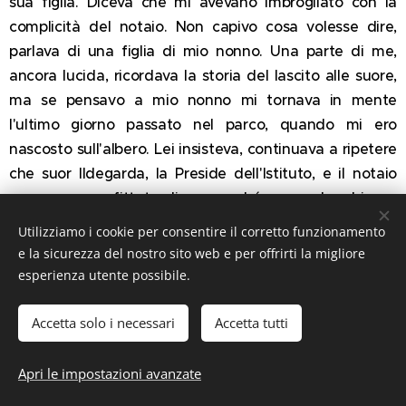
sua figlia. Diceva che mi avevano imbrogliato con la
complicità del notaio. Non capivo cosa volesse dire,
parlava di una figlia di mio nonno. Una parte di me,
ancora lucida, ricordava la storia del lascito alle suore,
ma se pensavo a mio nonno mi tornava in mente
l'ultimo giorno passato nel parco, quando mi ero
nascosto sull'albero. Lei insisteva, continuava a ripetere
che suor Ildegarda, la Preside dell'Istituto, e il notaio
avevano approfittato di me perché ero un bambino e
mia madre una straniera. Poi non so cosa sia successo:
Utilizziamo i cookie per consentire il corretto funzionamento
quella donna non c'era più, credo di essermi ritrovato
e la sicurezza del nostro sito web e per offrirti la migliore
nella villa e di essermene andato gridando, ma è una
esperienza utente possibile.
scena molto confusa. Non ricordo altro, né di aver
preso le mazze e perché, neppure il motivo per cui
Accetta solo i necessari
Accetta tutti
sono andato al bar del Mare e dal notaio.»
Apri le impostazioni avanzate
«In tutto questo casino almeno una cosa è certa, cioè