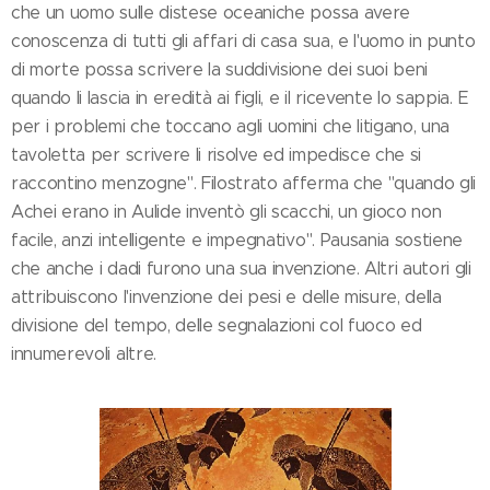
che un uomo sulle distese oceaniche possa avere
conoscenza di tutti gli affari di casa sua, e l'uomo in punto
di morte possa scrivere la suddivisione dei suoi beni
quando li lascia in eredità ai figli, e il ricevente lo sappia. E
per i problemi che toccano agli uomini che litigano, una
tavoletta per scrivere li risolve ed impedisce che si
raccontino menzogne". Filostrato afferma che "quando gli
Achei erano in Aulide inventò gli scacchi, un gioco non
facile, anzi intelligente e impegnativo". Pausania sostiene
che anche i dadi furono una sua invenzione. Altri autori gli
attribuiscono l'invenzione dei pesi e delle misure, della
divisione del tempo, delle segnalazioni col fuoco ed
innumerevoli altre.