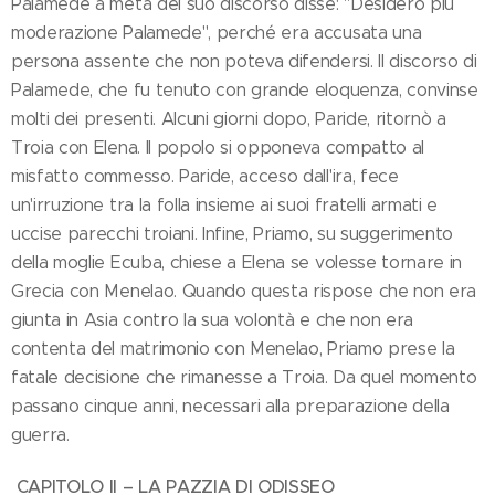
Palamede a metà del suo discorso disse: "Desidero più
moderazione Palamede", perché era accusata una
persona assente che non poteva difendersi. Il discorso di
Palamede, che fu tenuto con grande eloquenza, convinse
molti dei presenti. Alcuni giorni dopo, Paride, ritornò a
Troia con Elena. Il popolo si opponeva compatto al
misfatto commesso. Paride, acceso dall'ira, fece
un'irruzione tra la folla insieme ai suoi fratelli armati e
uccise parecchi troiani. Infine, Priamo, su suggerimento
della moglie Ecuba, chiese a Elena se volesse tornare in
Grecia con Menelao. Quando questa rispose che non era
giunta in Asia contro la sua volontà e che non era
contenta del matrimonio con Menelao, Priamo prese la
fatale decisione che rimanesse a Troia. Da quel momento
passano cinque anni, necessari alla preparazione della
guerra.
CAPITOLO II – LA PAZZIA DI ODISSEO