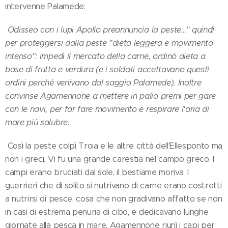
intervenne Palamede:
Odisseo con i lupi Apollo preannuncia la peste…" quindi
per proteggersi dalla peste "dieta leggera e movimento
intenso": impedì il mercato della carne, ordinò dieta a
base di frutta e verdura (e i soldati accettavano questi
ordini perché venivano dal saggio Palamede). Inoltre
convinse Agamennone a mettere in palio premi per gare
con le navi, per far fare movimento e respirare l'aria di
mare più salubre.
Così la peste colpì Troia e le altre città dell'Ellesponto ma
non i greci. Vi fu una grande carestia nel campo greco. I
campi erano bruciati dal sole, il bestiame moriva. I
guerrieri che di solito si nutrivano di carne erano costretti
a nutrirsi di pesce, cosa che non gradivano affatto se non
in casi di estrema penuria di cibo, e dedicavano lunghe
giornate alla pesca in mare. Agamennone riunì i capi per