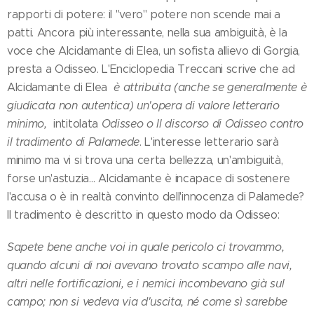
rapporti di potere: il "vero" potere non scende mai a
patti. Ancora più interessante, nella sua ambiguità, è la
voce che Alcidamante di Elea, un sofista allievo di Gorgia,
presta a Odisseo. L'Enciclopedia Treccani scrive che ad
Alcidamante di Elea
è attribuita (anche se generalmente è
giudicata non autentica) un'opera di valore letterario
minimo,
intitolata
Odisseo o Il discorso di Odisseo contro
il tradimento di Palamede
. L'interesse letterario sarà
minimo ma vi si trova una certa bellezza, un'ambiguità,
forse un'astuzia… Alcidamante è incapace di sostenere
l'accusa o è in realtà convinto dell'innocenza di Palamede?
Il tradimento è descritto in questo modo da Odisseo:
Sapete bene anche voi in quale pericolo ci trovammo,
quando alcuni di noi avevano trovato scampo alle navi,
altri nelle fortificazioni, e i nemici incombevano già sul
campo; non si vedeva via d'uscita, né come sì sarebbe