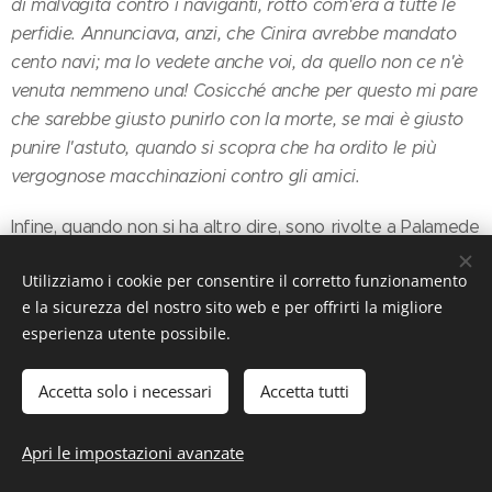
di malvagità contro i naviganti, rotto com'era a tutte le
perfidie. Annunciava, anzi, che Cinira avrebbe mandato
cento navi; ma lo vedete anche voi, da quello non ce n'è
venuta nemmeno una! Cosicché anche per questo mi pare
che sarebbe giusto punirlo con la morte, se mai è giusto
punire l'astuto, quando si scopra che ha ordito le più
vergognose macchinazioni contro gli amici.
Infine, quando non si ha altro dire, sono rivolte a Palamede
le stesse accuse che saranno rivolte a Socrate,
Utilizziamo i cookie per consentire il corretto funzionamento
condannato a morte per empietà e per aver corrotto i
e la sicurezza del nostro sito web e per offrirti la migliore
giovani. Odisseo afferma che Palamede
inganna e seduce
esperienza utente possibile.
i giovani,
attribuendosi falsamente invenzioni fatte da
altri, tutte
più antiche di lui
, e termina la sua arringa
Accetta solo i necessari
Accetta tutti
dicendo:
Vi chiedo pertanto di decidere la sua sorte dopo attenta
Apri le impostazioni avanzate
riflessione in comune e di non lasciarlo andare, ora che lo