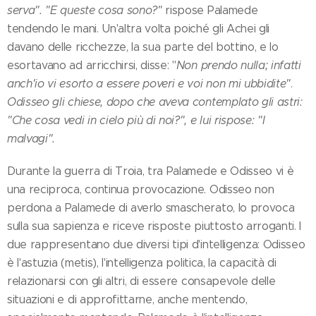
serva". "E queste cosa sono?"
rispose Palamede
tendendo le mani. Un'altra volta poiché gli Achei gli
davano delle ricchezze, la sua parte del bottino, e lo
esortavano ad arricchirsi, disse: "
Non prendo nulla; infatti
anch'io vi esorto a essere poveri e voi non mi ubbidite"
.
Odisseo gli chiese, dopo che aveva contemplato gli astri:
"Che cosa vedi in cielo più di noi?", e lui rispose: "I
malvagi".
Durante la guerra di Troia, tra Palamede e Odisseo vi è
una reciproca, continua provocazione. Odisseo non
perdona a Palamede di averlo smascherato, lo provoca
sulla sua sapienza e riceve risposte piuttosto arroganti. I
due rappresentano due diversi tipi d'intelligenza: Odisseo
è l'astuzia (metis), l'intelligenza politica, la capacità di
relazionarsi con gli altri, di essere consapevole delle
situazioni e di approfittarne, anche mentendo,