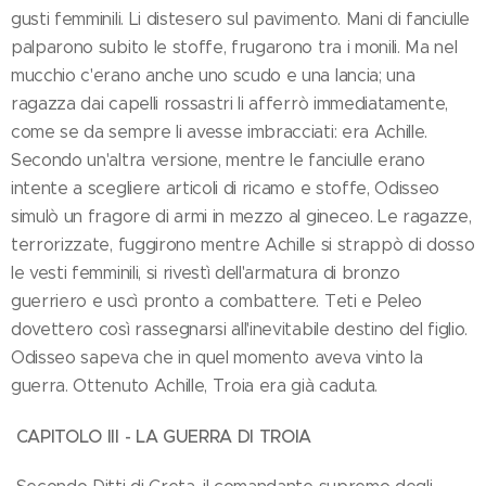
gusti femminili. Li distesero sul pavimento. Mani di fanciulle
palparono subito le stoffe, frugarono tra i monili. Ma nel
mucchio c'erano anche uno scudo e una lancia; una
ragazza dai capelli rossastri li afferrò immediatamente,
come se da sempre li avesse imbracciati: era Achille.
Secondo un'altra versione, mentre le fanciulle erano
intente a scegliere articoli di ricamo e stoffe, Odisseo
simulò un fragore di armi in mezzo al gineceo. Le ragazze,
terrorizzate, fuggirono mentre Achille si strappò di dosso
le vesti femminili, si rivestì dell'armatura di bronzo
guerriero e uscì pronto a combattere. Teti e Peleo
dovettero così rassegnarsi all'inevitabile destino del figlio.
Odisseo sapeva che in quel momento aveva vinto la
guerra. Ottenuto Achille, Troia era già caduta.
CAPITOLO III - LA GUERRA DI TROIA