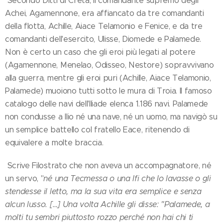
Secondo Ditti di Creta, il comandante supremo degli
Achei, Agamennone, era affiancato da tre comandanti
della flotta, Achille, Aiace Telamonio e Fenice, e da tre
comandanti dell'esercito, Ulisse, Diomede e Palamede.
Non è certo un caso che gli eroi più legati al potere
(Agamennone, Menelao, Odisseo, Nestore) sopravvivano
alla guerra, mentre gli eroi puri (Achille, Aiace Telamonio,
Palamede) muoiono tutti sotto le mura di Troia. Il famoso
catalogo delle navi dell'Iliade elenca 1.186 navi. Palamede
non condusse a Ilio né una nave, né un uomo, ma navigò su
un semplice battello col fratello Eace, ritenendo di
equivalere a molte braccia.
Scrive Filostrato che non aveva un accompagnatore, né
un servo, "
né una Tecmessa o una Ifi che lo lavasse o gli
stendesse il letto, ma la sua vita era semplice e senza
alcun lusso. […] Una volta Achille gli disse: "Palamede, a
molti tu sembri piuttosto rozzo perché non hai chi ti