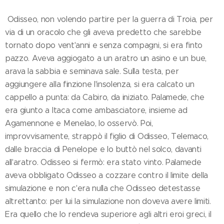
Odisseo, non volendo partire per la guerra di Troia, per
via di un oracolo che gli aveva predetto che sarebbe
tornato dopo vent'anni e senza compagni, si era finto
pazzo. Aveva aggiogato a un aratro un asino e un bue,
arava la sabbia e seminava sale. Sulla testa, per
aggiungere alla finzione l'insolenza, si era calcato un
cappello a punta: da Cabiro, da iniziato. Palamede, che
era giunto a Itaca come ambasciatore, insieme ad
Agamennone e Menelao, lo osservò. Poi,
improvvisamente, strappò il figlio di Odisseo, Telemaco,
dalle braccia di Penelope e lo buttò nel solco, davanti
all'aratro. Odisseo si fermò: era stato vinto. Palamede
aveva obbligato Odisseo a cozzare contro il limite della
simulazione e non c'era nulla che Odisseo detestasse
altrettanto: per lui la simulazione non doveva avere limiti.
Era quello che lo rendeva superiore agli altri eroi greci, il