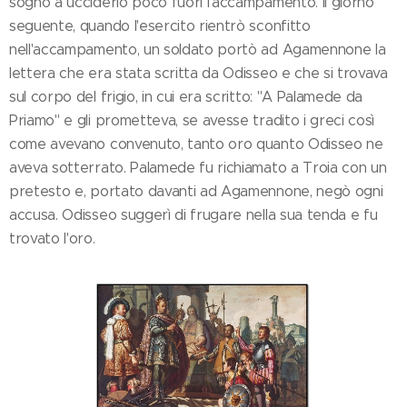
sogno a ucciderlo poco fuori l'accampamento. Il giorno
seguente, quando l'esercito rientrò sconfitto
nell'accampamento, un soldato portò ad Agamennone la
lettera che era stata scritta da Odisseo e che si trovava
sul corpo del frigio, in cui era scritto: "A Palamede da
Priamo" e gli prometteva, se avesse tradito i greci così
come avevano convenuto, tanto oro quanto Odisseo ne
aveva sotterrato. Palamede fu richiamato a Troia con un
pretesto e, portato davanti ad Agamennone, negò ogni
accusa. Odisseo suggerì di frugare nella sua tenda e fu
trovato l'oro.