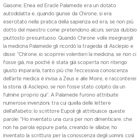
Giasone, Enea ed Eracle Palamede era un dotato
autodidatta e, quando giunse da Chirone, si era
esercitato nella pratica della sapienza ed era, se non più
dotto del maestro come pretendono alcuni, senza dubbio
piuttosto presuntuoso. Quando Chirone volle insegnargli
la medicina Palamede gli ricordò la tragedia di Asclepio e
disse: "Chirone, io scoprirei volentieri la medicina, se non ci
fosse già, ma poiché è stata già scoperta non ritengo
giusto impararla, tanto più che l'eccessiva conoscenza
dell'arte medica è invisa a Zeus e alle Moire, e racconterei
la storia di Asclepio, se non fosse stato colpito da un
fulmine proprio qui". A Palamede furono attribuite
numerose invenzioni, tra cui quella delle lettere
dell'alfabeto; lo scrittore Eupoli gli attribuisce queste
parole: "Ho inventato una cura per non dimenticare, che
non ha parola eppure parla, creando le sillabe; ho
inventato la scrittura per la conoscenza degli uomini, così