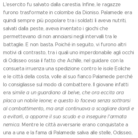
L'esercito fu salvato dalla carestia. Infine, le ragazze
furono trasformate in colombe da Dioniso. Palamede era
quindi sempre più popolare tra i soldati: li aveva nutriti,
salvati dalla peste, aveva inventato i giochi che
permettevano di non annoiarsi negli intervalli tra le
battaglie. E non basta. Poiché in seguito, vi furono altri
motivi di contrasto, tra i quali uno imperdonabile agli occhi
di Odisseo ossia il fatto che Achille, nel guidare con la
consueta irruenza una spedizione contro le isole Eoliche
e le città della costa, volle al suo fianco Palamede perché
lo consigliasse sul modo di combattere. Il giovane infatti
era s
imile a un guardiano di belve, che ora eccita ora
placa un nobile leone; e questo lo faceva senza sottrarsi
al combattimento, ma anzi continuava a scagliare dardi e
a evitarli, a opporre il suo scudo e a inseguire l'armata
nemica
. Mentre le città avversarie erano conquistate a
una a una e la fama di Palamede saliva alle stelle, Odisseo,