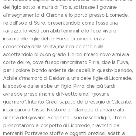
del figlio sotto le mura di Troia, sottrasse il giovane
all'insegnamento di Chirone e lo portò presso Licomede,
re dell'isola di Sciro, presentandolo come fosse una
ragazza: lo vestì con abiti femminili e lo fece vivere
insieme alle figlie del re. Forse Licomede era a
conoscenza della verità, ma non obiettò nulla,
accettandolo di buon grado. L'eroe rimase nove anni alla
corte del re, dove fu soprannominato Pirra, cioè la Fulva,
per il colore biondo ardente dei capelli. In questo periodo,
Achille s'innamorò di Deidamia, una delle figlie di Licomede,
la sposò e da lei ebbe un figlio, Pirro, che più tardi
avrebbe preso il nome di Neottolemo, "giovane
guerriero". Intanto Greci, saputo del presagio di Calcante,
incaricarono Ulisse, Nestore e Palamede di andare alla
ricerca del giovane. Scoperto il suo nascondiglio, i tre si
presentarono al cospetto di Licomede, travestiti da
mercanti, Portavano stoffe e oggetti preziosi, adatti ai