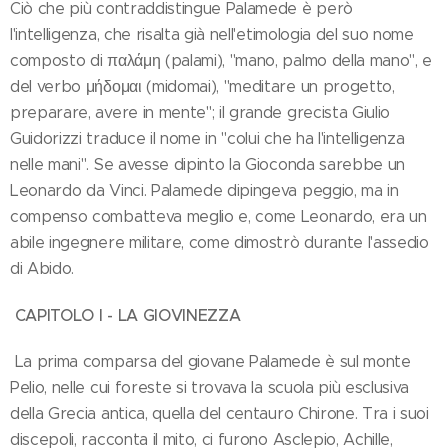
Ciò che più contraddistingue Palamede è però
l'intelligenza, che risalta già nell'etimologia del suo nome
composto di παλάμη (palami), "mano, palmo della mano", e
del verbo μήδομαι (midomai), "meditare un progetto,
preparare, avere in mente"; il grande grecista Giulio
Guidorizzi traduce il nome in "colui che ha l'intelligenza
nelle mani". Se avesse dipinto la Gioconda sarebbe un
Leonardo da Vinci. Palamede dipingeva peggio, ma in
compenso combatteva meglio e, come Leonardo, era un
abile ingegnere militare, come dimostrò durante l'assedio
di Abido.
CAPITOLO I - LA GIOVINEZZA
La prima comparsa del giovane Palamede è sul monte
Pelio, nelle cui foreste si trovava la scuola più esclusiva
della Grecia antica, quella del centauro Chirone. Tra i suoi
discepoli, racconta il mito, ci furono Asclepio, Achille,