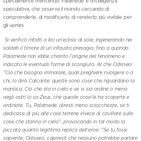
specialmente mentendo. Palamede è l'intelligenza
speculativa, che osserva il mondo cercando di
comprenderlo, di modificarlo, di renderlo più vivibile per
gli uomini.
Si verificò infatti a Ilio un'eclissi di sole, ingenerando nei
soldati il timore di un infausto presagio, fino a quando
Palamede non ebbe chiarito l'origine del fenomeno e
indicato le eventuali forme di scongiuro. Al che Odisseo:
"Ciò che bisogna immolare, quali preghiere rivolgere o a
chi, lo dirà Calcante: queste sono cose che riguardano la
mantica. Ciò che sta in cielo e se vi sia ordine o meno
negli astri lo sa Zeus, che queste cose le ha scoperte e
ordinate. Tu, Palamede, diresti meno sciocchezze, se ti
dedicassi di più alle cose terrene invece di cavillare sulle
cose che stanno in cielo", provocando in tal modo la
piccata quanto legittima replica dell'eroe: "Se tu fossi
sapiente, Odisseo, capiresti che nessuno potrebbe parlare