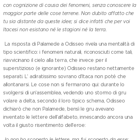
con cognizione di causa dei fenomeni, senza conoscere la
maggior parte delle cose terrene. Non dubito affatto che
tu sia distante da queste idee; si dice infatti che per voi
Itacesi non esistano né le stagioni né la terra.
La risposta di Palamede a Odisseo rivela una mentalità di
tipo scientifico: i fenomeni naturali, riconosciuti come tali,
riavvicinano il cielo alla terra, che invece per il
superstizioso (e ignorante) Odisseo restano nettamente
separati. L' adiratissimo sovrano d'Itaca non poté che
allontanarsi. Le cose non si fermarono qui: durante lo
svolgersi di un'assemblea, vedendo uno stormo di gru
volare a delta, secondo il loro tipico schema, Odisseo
dichiarò che non Palamede, bensì le gru avevano
inventato le lettere dell'alfabeto, innescando ancora una
volta il giusto risentimento dell'eroe:
I
o non ho scoperto le lettere, ma fui scoperto da esse;