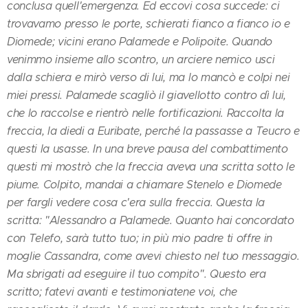
conclusa quell'emergenza. Ed eccovi cosa succede: ci
trovavamo presso le porte, schierati fianco a fianco io e
Diomede; vicini erano Palamede e Polipoite. Quando
venimmo insieme allo scontro, un arciere nemico usci
dalla schiera e mirò verso di lui, ma lo mancò e colpi nei
miei pressi. Palamede scagliò il giavellotto contro dì lui,
che lo raccolse e rientrò nelle fortificazioni. Raccolta la
freccia, la diedi a Euribate, perché la passasse a Teucro e
questi la usasse. In una breve pausa del combattimento
questi mi mostrò che la freccia aveva una scritta sotto le
piume. Colpito, mandai a chiamare Stenelo e Diomede
per fargli vedere cosa c'era sulla freccia. Questa la
scritta: "Alessandro a Palamede. Quanto hai concordato
con Telefo, sarà tutto tuo; in più mio padre ti offre in
moglie Cassandra, come avevi chiesto nel tuo messaggio.
Ma sbrigati ad eseguire il tuo compito". Questo era
scritto; fatevi avanti e testimoniatene voi, che