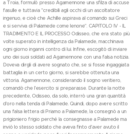
a Troia, formulò presso Agamennone una sfilza di accuse
fasulle e tuttavia "credibili agli occhi di un ascoltatore
ingenuo, e cioè che Achille aspirava al comando sui Greci
e si serviva di Palamede come lenone". CAPITOLO IV - IL
TRADIMENTO E IL PROCESSO Odisseo, che era stato più
volte superato in intelligenza da Palamede, macchinava
ogni giorno inganni contro di lui. Infine, escogitò di inviare
uno dei suoi soldati ad Agamennone con una falsa notizia.
Doveva dirgli di avere sognato che, se si fosse ingaggiata
battaglia in un certo giorno, si sarebbe ottenuta una
vittoria. Agamennone, considerando il sogno veritiero,
comandò che l'esercito si preparasse. Durante la notte
precedente, Odisseo, da solo, interrò una gran quantità
d'oro nella tenda di Palamede. Quindi, dopo avere scritto
una falsa lettera di Priamo a Palamede, la consegnò a un
prigioniero frigio perché la consegnasse a Palamede ma
inviò lo stesso soldato che aveva finto d'aver avuto il