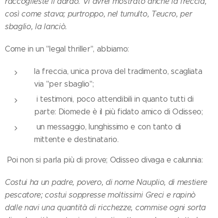
raccoglieste il dardo. Vi avrei mostrato anche la freccia,
così come stava; purtroppo, nel tumulto, Teucro, per
sbaglio, la lanciò.
Come in un "legal thriller", abbiamo:
la freccia, unica prova del tradimento, scagliata
via "per sbaglio";
i testimoni, poco attendibili in quanto tutti di
parte: Diomede è il più fidato amico di Odisseo;
un messaggio, lunghissimo e con tanto di
mittente e destinatario.
Poi non si parla più di prove; Odisseo divaga e calunnia:
Costui ha un padre, povero, di nome Nauplio, di mestiere
pescatore; costui soppresse moltissimi Greci e rapinò
dalle navi una quantità di ricchezze, commise ogni sorta