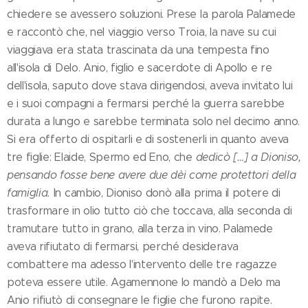
chiedere se avessero soluzioni. Prese la parola Palamede
e raccontò che, nel viaggio verso Troia, la nave su cui
viaggiava era stata trascinata da una tempesta fino
all'isola di Delo. Anio, figlio e sacerdote di Apollo e re
dell'isola, saputo dove stava dirigendosi, aveva invitato lui
e i suoi compagni a fermarsi perché la guerra sarebbe
durata a lungo e sarebbe terminata solo nel decimo anno.
Si era offerto di ospitarli e di sostenerli in quanto aveva
tre figlie: Elaide, Spermo ed Eno, che
dedicò […] a Dioniso,
pensando fosse bene avere due dèi come protettori della
famiglia.
In cambio, Dioniso donò alla prima il potere di
trasformare in olio tutto ciò che toccava, alla seconda di
tramutare tutto in grano, alla terza in vino. Palamede
aveva rifiutato di fermarsi, perché desiderava
combattere ma adesso l'intervento delle tre ragazze
poteva essere utile. Agamennone lo mandò a Delo ma
Anio rifiutò di consegnare le figlie che furono rapite.