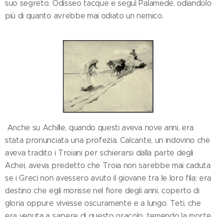
suo segreto. Odisseo tacque e seguì Palamede, odiandolo
più di quanto avrebbe mai odiato un nemico.
Anche su Achille, quando questi aveva nove anni, era
stata pronunciata una profezia. Calcante, un indovino che
aveva tradito i Troiani per schierarsi dalla parte degli
Achei, aveva predetto che Troia non sarebbe mai caduta
se i Greci non avessero avuto il giovane tra le loro fila: era
destino che egli morisse nel fiore degli anni, coperto di
gloria oppure vivesse oscuramente e a lungo. Teti, che
era venuta a sapere di questo oracolo, temendo la morte