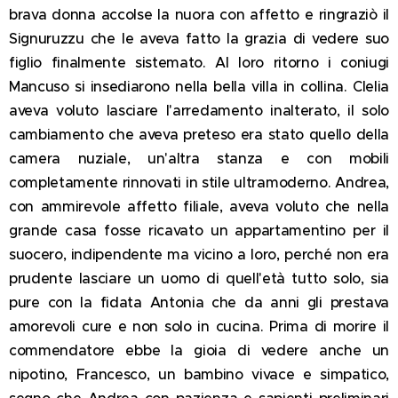
brava donna accolse la nuora con affetto e ringraziò il
Signuruzzu che le aveva fatto la grazia
di vedere suo
figlio finalmente sistemato. Al loro ritorno i coniugi
Mancuso si insediarono nella bella villa in collina. Clelia
aveva voluto lasciare l'arredamento inalterato, il solo
cambiamento che aveva preteso era stato quello della
camera nuziale, un'altra stanza e con mobili
completamente rinnovati in stile ultramoderno. Andrea,
con ammirevole affetto filiale, aveva voluto che nella
grande casa fosse ricavato un appartamentino per il
suocero, indipendente ma vicino a loro, perché non era
prudente lasciare un uomo di quell'età tutto solo, sia
pure con la fidata Antonia che da anni gli prestava
amorevoli cure e non solo in cucina. Prima di morire il
commendatore ebbe la gioia di vedere anche un
nipotino,
Francesco, un bambino vivace e simpatico,
segno che Andrea con pazienza e sapienti preliminari