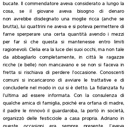
bucate. Il commendatore aveva considerato a lungo la
cosa, se il giovane aveva bisogno di denaro
non avrebbe disdegnato una moglie ricca (anche se
brutta), lui quattrini ne aveva e si poteva permettere di
farne sperperare una certa quantità avendo i mezzi
per far sì che questa si mantenesse entro limiti
ragionevoli. Clelia era la luce dei suoi occhi, ma non tale
da abbagliarlo completamente, in città le ragazze
ricche (e belle) non mancavano e se non si faceva in
fretta si rischiava di perdere l'occasione. Conoscenti
comuni si incaricarono di avviare le trattative e di
concluderle nel modo in cui si è detto. La fidanzata fu
l'ultima ad essere informata. Con la consulenza di
qualche amica di famiglia, poiché era orfana di madre,
il padre le rinnovò il guardaroba, la portò in società,
organizzò delle festicciole a casa propria. Adriano in
queste occasioni era sempre presente, l'aveva