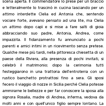
scena aperta. Il commendatore lo prese per un braccio
e letteralmente lo trascinò in cucina lasciando per un
attimo interdette Clelia ed Antonia che, sentendo
vociare forte, avevano pensato ad una lite, ma Clelia
un attimo dopo capì e si mise a fare salti
di gioia
abbracciando suo padre, Antonia, Andrea, come
impazzita. Il fidanzamento fu annunciato a pochi
parenti e amici intimi in un ricevimento senza pretese.
Qualche mese più tardi, nella pittoresca chiesetta di un
paese della Riviera, alla presenza di pochi invitati, si
celebrò il matrimonio; dopo la cerimonia tutti
festeggiarono in una trattoria dell'entroterra con un
rustico banchetto protrattosi fino a sera. Gli sposi
fecero il viaggio di nozze in Sicilia perché Clelia potesse
ammirarne le bellezze e per far conoscere la sposa alla
signora Rosalia, madre di Andrea, inferma, vedova da
molti anni e con quell'unico figlio sempre lontano. La