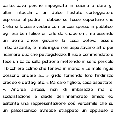
partecipava perché impegnata in cucina a dare gli
ultimi ritocchi a un dolce, l'astuto corteggiatore
espresse al padre il dubbio se fosse opportuno che
Clelia si facesse vedere con lui così spesso in pubblico,
egli era ben felice di farle da chaperon , ma essendo
un uomo ancor giovane la cosa poteva essere
imbarazzante, le malelingue non aspettavano altro per
ricamare qualche pettegolezzo. Il rude commendatore
fece un balzo sulla poltrona mettendo in serio pericolo
il bicchiere colmo che teneva in mano: « Le malelingue
possono andare a... » gridò fornendo loro l'indirizzo
preciso e dettagliato. « Ma caro figliolo, cosa aspettate!
». Andrea arrossì, non di imbarazzo ma di
soddisfazione e diede dell'innamorato timido ed
esitante una rappresentazione così verosimile che su
un palcoscenico avrebbe strappato un applauso a