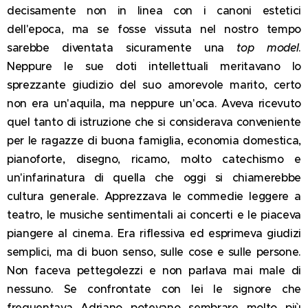
decisamente non in linea con i canoni estetici
dell'epoca, ma se fosse vissuta nel nostro tempo
sarebbe diventata sicuramente una
top model
.
Neppure le sue doti intellettuali meritavano lo
sprezzante giudizio del suo amorevole marito, certo
non era un'aquila, ma neppure un'oca.
Aveva ricevuto
quel tanto di istruzione che si considerava conveniente
per le ragazze di buona famiglia, economia domestica,
pianoforte, disegno, ricamo, molto catechismo e
un'infarinatura di quella che oggi si chiamerebbe
cultura generale. Apprezzava le commedie leggere a
teatro, le musiche sentimentali ai concerti e le piaceva
piangere al cinema. Era riflessiva ed esprimeva giudizi
semplici, ma di buon senso, sulle cose e sulle persone.
Non faceva pettegolezzi e non parlava mai male di
nessuno. Se confrontate con lei le signore che
frequentava Adriano potevano sembrare molto più