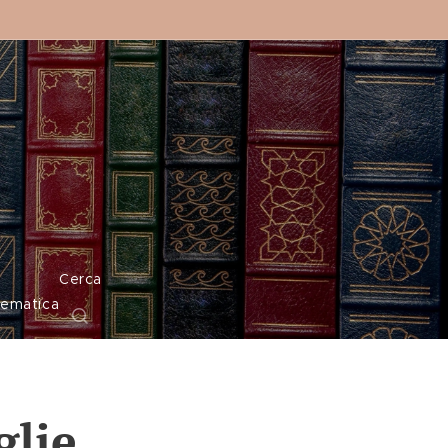
o
Cerca
tematica
glie