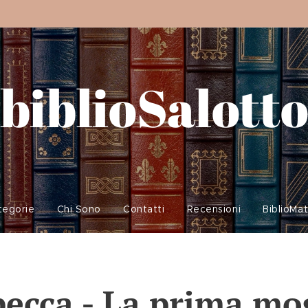
biblioSalott
tegorie
Chi Sono
Contatti
Recensioni
BiblioMa
ecca - La prima mo