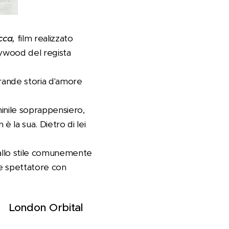
cca,
film realizzato
lywood del regista
 grande storia d'amore
minile soprappensiero,
 la sua. Dietro di lei
dallo stile comunemente
ale spettatore
con
London Orbital