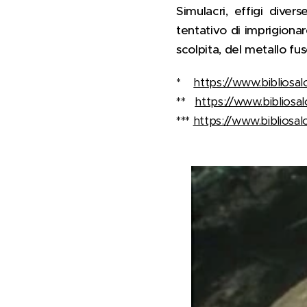
Simulacri, effigi diver
tentativo di imprigionare
scolpita, del metallo fu
*
https://www.bibliosalot
**
https://www.bibliosal
***
https://www.bibliosalo