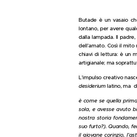
Butade è un vasaio che
lontano, per avere qualc
dalla lampada. Il padre, 
dell'amato. Così il mit
chiavi di lettura: è un 
artigianale; ma soprattut
L'impulso creativo nasc
desiderium
latino, ma d
è come se quella prima
sola, e avesse avuto bis
nostra storia fondamen
suo furto?). Quando, fe
il giovane corinzio, l'a