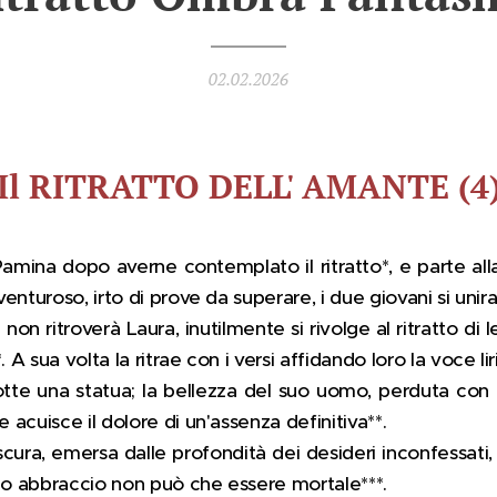
02.02.2026
Il RITRATTO DELL' AMANTE (4
amina dopo averne contemplato il ritratto*, e parte alla
enturoso, irto di prove da superare, i due giovani si unir
non ritroverà Laura, inutilmente si rivolge al ritratto di
 sua volta la ritrae con i versi affidando loro la voce li
tte una statua; la bellezza del suo uomo, perduta con l
acuisce il dolore di un'assenza definitiva**.
ura, emersa dalle profondità dei desideri inconfessati
suo abbraccio non può che essere mortale***.