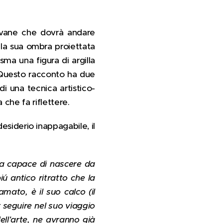
iovane che dovrà andare
ella sua ombra proiettata
asma una figura di argilla
uesto racconto ha due
di una tecnica artistico-
 che fa riflettere.
esiderio inappagabile, il
ta capace di nascere da
iú antico ritratto che la
ato, è il suo calco (il
 seguire nel suo viaggio
dell'arte, ne avranno già