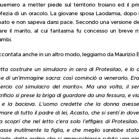
guerriero a metter piede sul territorio troiano ed il pr
fezia di un oracolo. La giovane sposa Laodamia, dopo 
mato e non sapeva darsi pace. Secondo una versione del
ciare il marito, al cui fantasma fu concesso un breve ri
ambi.
accontata anche in un altro modo, leggiamo da Maurizio B
atta costruire un simulacro in cera di Protesilao, e l
se di un'immagine sacra: così cominciò a venerarlo. Er
rcio col simulacro del marito». Ma una volta, il se
sacrificio si prese la briga di guardare da una fessura, e
, e la baciava. L'uomo credette che la donna avess
are di tutto il padre di lei, Acasto, che si sentí in dover
 scoprí che nel letto c'era solo l'effigies di Protesilao
tasse inutilmente la figlia, e che meglio sarebbe stat
ade, dette ordine che si ammucchiasse subito una pira