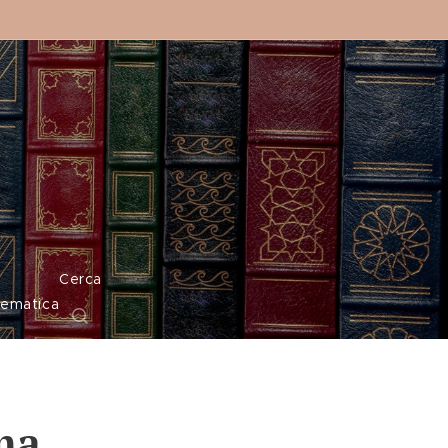
o
Cerca
tematica
ma