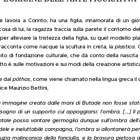
 lavora a Corinto, ha una figlia, innamorata di un g
osa di lui, la ragazza traccia sulla parete il contorno d
per alleviare la tristezza della figlia, su quel modello pl
o racconta come nacque la scultura in creta, la
plastica.
Q
mito di fondazione culturale, che dà conto della nascita 
to è sulle motivazioni e sui modi della creazione artistica
e dal
póthos
, come viene chiamato nella lingua greca il d
ice Maurizio Bettini,
 immagine creata dalle mani di Butade non fosse sta
ogno di un supporto cui appoggiarsi: l'ombra. [...] Il p
tale possa vantare germoglia dunque sull'ombra dell'am
dele e ineluttabile compagna, l'ombra si allontanerà per
stuzia malinconica della fanciulla, e la bravura pietosa 