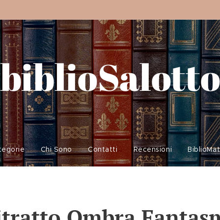
biblioSalott
tegorie
Chi Sono
Contatti
Recensioni
BiblioMa
itratto Ombra Fantas