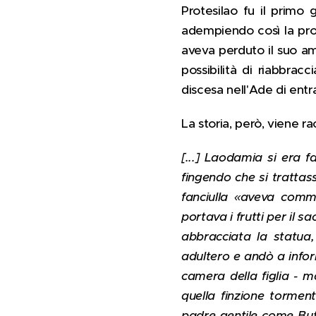
Protesilao fu il primo 
adempiendo così la pro
aveva perduto il suo a
possibilità di riabbrac
discesa nell'Ade di entr
La storia, però, viene r
[...] Laodamia si era f
fingendo che si trattas
fanciulla «aveva comme
portava i frutti per il 
abbracciata la statua
adultero e andò a inform
camera della figlia - ma
quella finzione tormen
padre gentile come But