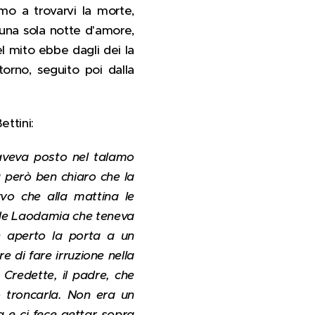
imo a trovarvi la morte,
una sola notte d'amore,
 mito ebbe dagli dei la
torno, seguito poi dalla
ettini:
o aveva posto nel talamo
a però ben chiaro che la
rvo che alla mattina le
 vide Laodamia che teneva
e aperto la porta a un
e di fare irruzione nella
. Credette, il padre, che
o troncarla. Non era un
 e ci fece gettar sopra