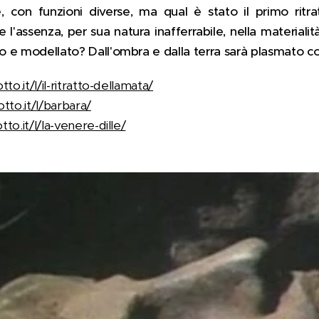
se, con funzioni diverse, ma qual è stato il primo ritra
 l'assenza, per sua natura inafferrabile, nella materialit
so e modellato? Dall'ombra e dalla terra sarà plasmato c
to.it/l/il-ritratto-dellamata/
otto.it/l/barbara/
tto.it/l/la-venere-dille/