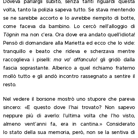
Doveva parlargli subito, senza tanti riguardi questa
volta, tanto la polizia sapeva tutto. Se stava mentendo
se ne sarebbe accorto e lo avrebbe riempito di botte,
come faceva da bambino. Lo cercò nell'alloggio di
Tògnin
ma non c'era. Ora dove era andato quell'idiota!
Pensò di domandare alla Marietta ed ecco che lo vide:
tranquillo e beato che rideva e scherzava mentre
raccoglieva i piselli:
ma va' affanculo!
gli gridò dalla
fascia soprastante. Alberico a quel richiamo fraterno
mollò tutto e gli andò incontro rassegnato a sentire il
resto.
Nel vedere il borsone mostrò uno stupore che pareva
sincero: «E questo dove l'hai trovato? Non sapevo
neppure più di averlo: l'ultima volta che l'ho visto,
almeno vent'anni fa, era in cantina.» Considerato
lo stato della sua memoria, però, non se la sentiva di