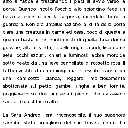
alzò a fatica e trascinando i piedi si avviò verso la
porta. Quando incollò l'occhio allo spioncino fece un
balzo all'indietro per la sorpresa; incredulo, tornò a
guardare. Non era un'allucinazione: al di là della porta
c'era una creatura in carne ed ossa, poco di queste e
quanto basta e nei punti giusti di quella. Una donna
giovane, alta e snella; capelli lunghi, biondi, lisci come
seta; occhi azzurri, chiari e luminosi; labbra morbide
sottolineate da una lieve pennellata di rossetto rosa. Il
tutto rivestito da una minigonna in tessuto jeans e da
una camicetta bianca, leggera, maliziosamente
sbottonata sul petto, gambe, lunghe e ben tornite,
poggiavano su due aggraziati piedini che calzavano
sandali blu col tacco alto.
La Sara Andreoli era irriconoscibile, il suo superiore
sarebbe stato orgoglioso del suo travestimento. La