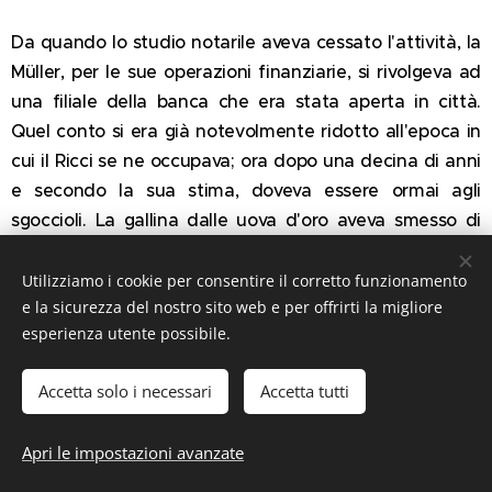
Da quando lo studio notarile aveva cessato l'attività, la
Müller, per le sue operazioni finanziarie, si rivolgeva ad
una filiale della banca che era stata aperta in città.
Quel conto si era già notevolmente ridotto all'epoca in
cui il Ricci se ne occupava; ora dopo una decina di anni
e secondo la sua stima, doveva essere ormai agli
sgoccioli. La gallina dalle uova d'oro aveva smesso di
deporre, questo probabilmente era stato il motivo dei
recenti dissapori fra le due vecchie amiche e complici,
Utilizziamo i cookie per consentire il corretto funzionamento
e la sicurezza del nostro sito web e per offrirti la migliore
dedusse l'ispettrice.
esperienza utente possibile.
La visita terminò con una sommaria approvazione della
severa funzionaria di polizia: «Per il momento, dottore,
Accetta solo i necessari
Accetta tutti
è sufficiente. Verificheremo le sue dichiarazioni e le
faremo sapere. Nel frattempo si tenga a disposizione:
Apri le impostazioni avanzate
se dovesse lasciare la città ce lo comunichi in anticipo.