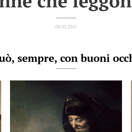
nne che leggon
08.03.2025
può, sempre, con buoni occh