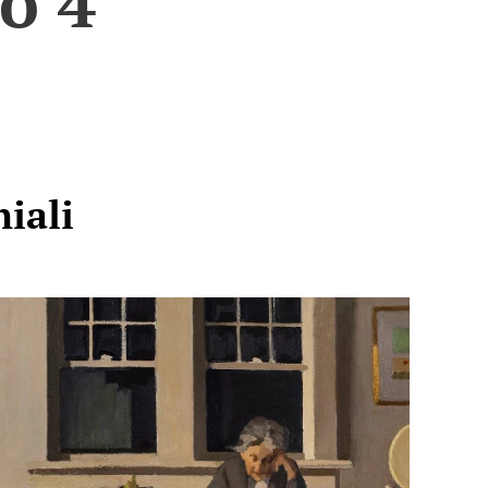
o 4
iali