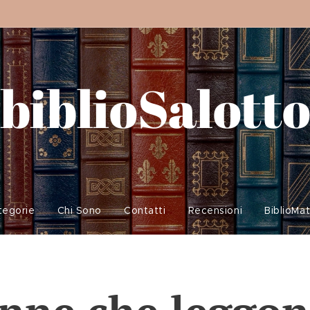
biblioSalott
tegorie
Chi Sono
Contatti
Recensioni
BiblioMa