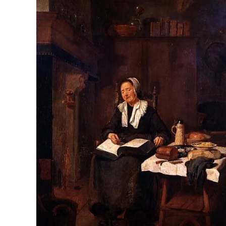
Quiringh Gerritsz van Brekelenkam
Boris Ivanovich Kopylov
Albert Anker