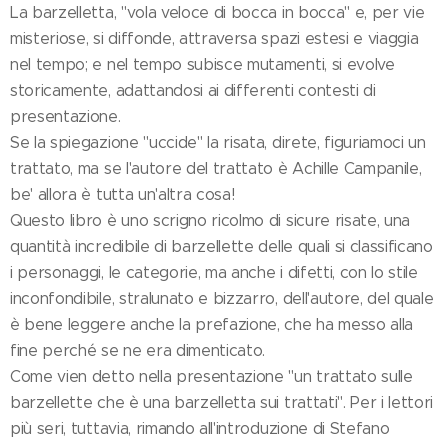
La barzelletta, "vola veloce di bocca in bocca" e, per vie
misteriose, si diffonde, attraversa spazi estesi e viaggia
nel tempo; e nel tempo subisce mutamenti, si evolve
storicamente, adattandosi ai differenti contesti di
presentazione.
Se la spiegazione "uccide" la risata, direte, figuriamoci un
trattato, ma se l'autore del trattato è Achille Campanile,
be' allora è tutta un'altra cosa!
Questo libro è uno scrigno ricolmo di sicure risate, una
quantità incredibile di barzellette delle quali si classificano
i personaggi, le categorie, ma anche i difetti, con lo stile
inconfondibile, stralunato e bizzarro, dell'autore, del quale
è bene leggere anche la prefazione, che ha messo alla
fine perché se ne era dimenticato.
Come vien detto nella presentazione "un trattato sulle
barzellette che è una barzelletta sui trattati". Per i lettori
più seri, tuttavia, rimando all'introduzione di Stefano