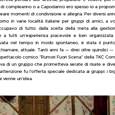
 di compleanno o a Capodanno ero spesso io a proporre
are momenti di condivisione e allegria. Per diversi anni
orno in varie località italiane per gruppi di amici, a vo
ccupavo di tutto: dalla scelta della meta alla gest
ere a tutti un'esperienza piacevole e ben organizzata
ltivata nel tempo in modo spontaneo, è stata il punt
l chiamare, attuale. Tanti anni fa — direi oltre quindici
spettacolo comico "Rumori Fuori Scena" della TKC Comp
tava di un gruppo che prometteva serate di risate e dive
attenzione fu l'offerta speciale dedicata ai gruppi: i bi
mi venne un'idea.