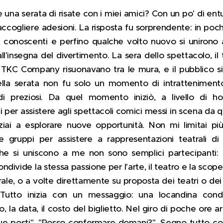
una serata di risate con i miei amici? Con un po' di e
a raccogliere adesioni. La risposta fu sorprendente: in poc
, conoscenti e perfino qualche volto nuovo si unirono a 
ll'insegna del divertimento. La sera dello spettacolo, il 
a TKC Company risuonavano tra le mura, e il pubblico si
ella serata non fu solo un momento di intrattenimen
i preziosi. Da quel momento iniziò, a livello di ho
i per assistere agli spettacoli comici messi in scena da 
iai a esplorare nuove opportunità. Non mi limitai più
e gruppi per assistere a rappresentazioni teatrali di
che si uniscono a me non sono semplici partecipanti:
divide la stessa passione per l'arte, il teatro e la scop
rale, o a volte direttamente su proposta dei teatri o dei s
 Tutto inizia con un messaggio: una locandina condi
, la data, il costo del biglietto. Nel giro di poche ore ar
 due posti", "Posso confermare domani?". Segno tutto 