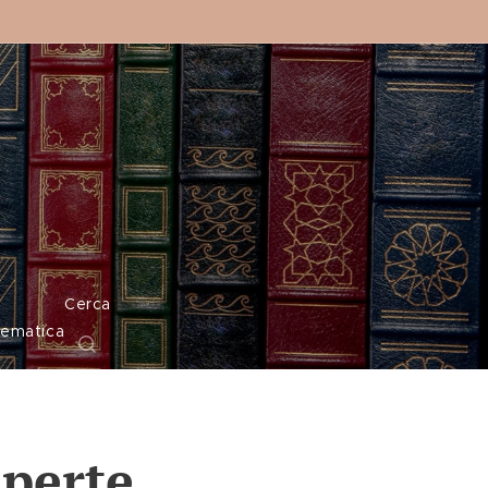
o
Cerca
tematica
operte