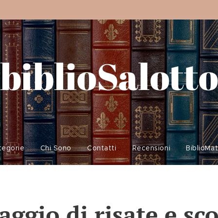
biblioSalott
tegorie
Chi Sono
Contatti
Recensioni
BiblioMa
aggio di risate e sc