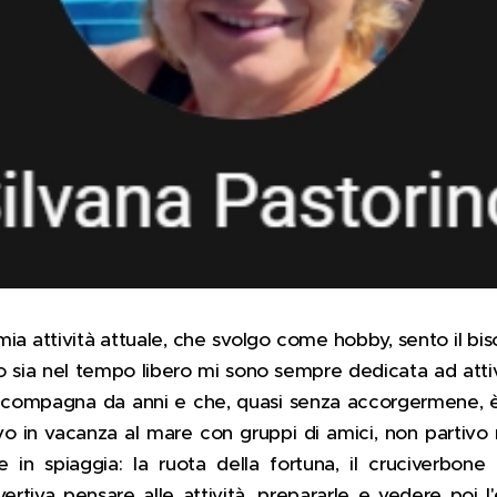
mia attività attuale, che svolgo come hobby, sento il bi
o sia nel tempo libero mi sono sempre dedicata ad attiv
accompagna da anni e che, quasi senza accorgermene, è
o in vacanza al mare con gruppi di amici, non partivo 
e in spiaggia: la ruota della fortuna, il cruciverbone
ivertiva pensare alle attività, prepararle e vedere poi 