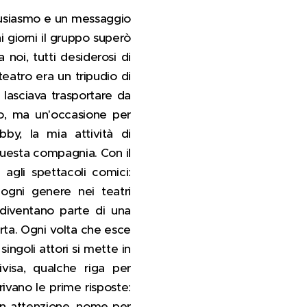
ntusiasmo e un messaggio
hi giorni il gruppo superò
noi, tutti desiderosi di
teatro era un tripudio di
 lasciava trasportare da
to, ma un'occasione per
bby, la mia attività di
questa compagnia. Con il
 agli spettacoli comici:
 ogni genere nei teatri
 diventano parte di una
erta. Ogni volta che esce
ingoli attori si mette in
visa, qualche riga per
rivano le prime risposte:
con attenzione, nome per