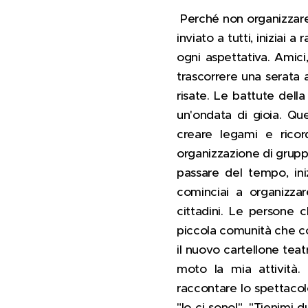
Perché non organizzare 
inviato a tutti, iniziai 
ogni aspettativa. Amici
trascorrere una serata a
risate. Le battute dell
un'ondata di gioia. Qu
creare legami e ricord
organizzazione di grupp
passare del tempo, iniz
cominciai a organizzar
cittadini. Le persone 
piccola comunità che con
il nuovo cartellone teat
moto la mia attività.
raccontare lo spettacolo
"Io ci sono!", "Tienimi