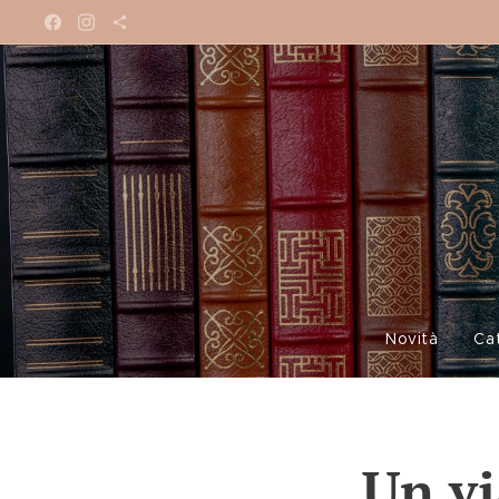
Novità
Ca
Un vi