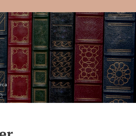
o
rca
er