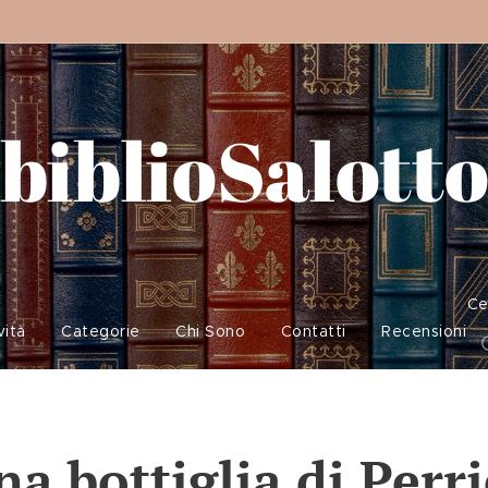
biblioSalott
Ce
vità
Categorie
Chi Sono
Contatti
Recensioni
na bottiglia di Perri