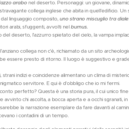
alazzo arabo
nel deserto. Personaggi: un giovane, dinami
 stravagante collega inglese che abita in quell'edificio. U
, dal linguaggio composito,
uno strano miscuglio tra dial
itori arabi, sfuggenti, avvolti nel
burnus.
 del deserto, l'azzurro spietato del cielo, la vampa implac
l'anziano collega non c'è, richiamato da un sito archeolog
e essere presto di ritorno. Il luogo è suggestivo e gra
, strani indizi e coincidenze alimentano un clima di misterio
nigmatico servitore. E qui è d'obbligo che io mi fermi.
conto perfetto? Questa è una storia pura, il cui unico fine
e avvinto chi ascolta, a bocca aperta e a occhi sgranati, in
sarebbe la narrazione esemplare da fare davanti al camino,
evano i contadini di un tempo.