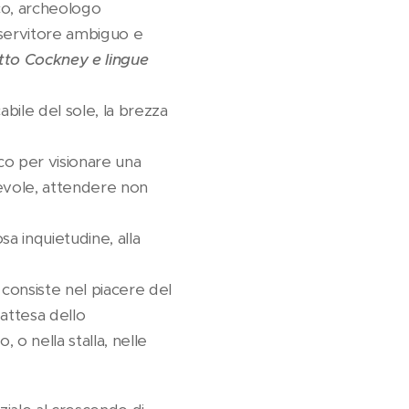
co, archeologo
n servitore ambiguo e
etto Cockney e lingue
abile del sole, la brezza
ico per visionare una
devole, attendere non
sa inquietudine, alla
 consiste nel piacere del
 attesa dello
 o nella stalla, nelle