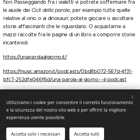
fiori. Passeggiando fra i vialetti vi potrete soffermare fra
le aiuole dei
Cicli della parole,
per esempio tutte quelle
relative al vino, o ai dinosauri; potete giocare o ascoltare
storie affascinanti che le riguardano. O acquistarne a
mazzi raccolte fra le pagine di un libro a comporre storie
incantevoli.
https://unaparolaalgiorno.it/
https://music.amazon.it/podcasts/0bd8b072-567d-4f31-
bfc7-252dfe046f6d/una-parola-al-giorno---il-podcast
Utilizziamo i cookie per consentire il corretto funzionamento
Share
e la sicurezza del nostro sito web e per offrirti la migliore
esperienza utente possibile.
Accetta solo i necessari
Accetta tutti