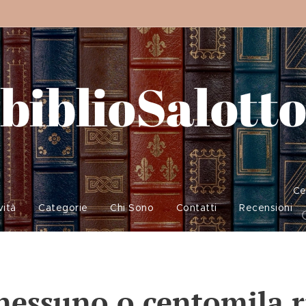
biblioSalott
Ce
vità
Categorie
Chi Sono
Contatti
Recensioni
nessuno o centomila ri