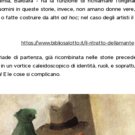
amia, Barbara - ha la funzione di richiamare l'origin
 uomini in queste storie, invece, non amano donne vere, 
 o fatte costruire da altri
ad hoc;
nel caso degli artisti 
https://www.bibliosalotto.it/il-ritratto-dellamante
riade di partenza, già ricombinata nelle storie precede
n un vortice caleidoscopico di identità, ruoli, e soprat
a! E le cose si complicano.