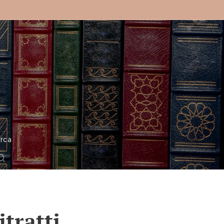
o
rca
tratti