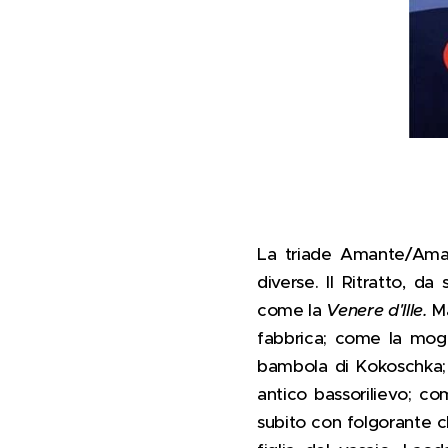
La triade Amante/Amato
diverse. Il Ritratto, 
come la
Venere d'Ille.
M
fabbrica; come la mogl
bambola di Kokoschka; 
antico bassorilievo; co
subito con folgorante c