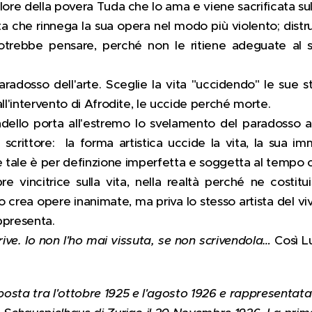
lore della povera Tuda che lo ama e viene sacrificata sull'
ta che rinnega la sua opera nel modo più violento; distr
otrebbe pensare, perché non le ritiene adeguate al s
radosso dell'arte. Sceglie la vita "uccidendo" le sue 
ll'intervento di Afrodite, le uccide perché morte.
ello porta all'estremo lo svelamento del paradosso ar
 scrittore: la forma artistica uccide la vita, la sua imm
re tale è per definzione imperfetta e soggetta al tempo 
 vincitrice sulla vita, nella realtà perché ne costitui
lo crea opere inanimate, ma priva lo stesso artista del v
appresenta.
scrive. Io non l'ho mai vissuta, se non scrivendola…
Così L
.
osta tra l'ottobre 1925 e l'agosto 1926 e rappresentata 