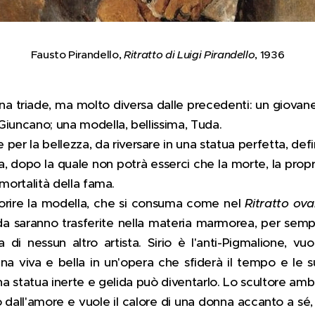
Fausto Pirandello,
Ritratto di Luigi Pirandello
, 1936
a triade, ma molto diversa dalle precedenti: un giovane s
Giuncano; una modella, bellissima, Tuda.
e per la bellezza, da riversare in una statua perfetta, defi
a, dopo la quale non potrà esserci che la morte, la propr
immortalità della fama.
morire la modella, che si consuma come nel
Ritratto ova
uda saranno trasferite nella materia marmorea, per sem
i nessun altro artista. Sirio è l'anti-Pigmalione, vu
na viva e bella in un'opera che sfiderà il tempo e le s
una statua inerte e gelida può diventarlo. Lo scultore am
 dall'amore e vuole il calore di una donna accanto a sé, 