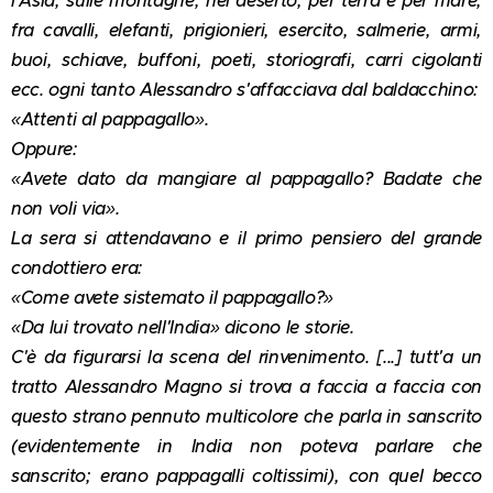
l'Asia, sulle montagne, nel deserto, per terra e per mare,
fra cavalli, elefanti, prigionieri, esercito, salmerie, armi,
buoi, schiave, buffoni, poeti, storiografi, carri cigolanti
ecc. ogni tanto Alessandro s'affacciava dal baldacchino:
«Attenti al pappagallo».
Oppure:
«Avete dato da mangiare al pappagallo? Badate che
non voli via».
La sera si attendavano e il primo pensiero del grande
condottiero era:
«Come avete sistemato il pappagallo?»
«Da lui trovato nell'India» dicono le storie.
C'è da figurarsi la scena del rinvenimento. [...] tutt'a un
tratto Alessandro Magno si trova a faccia a faccia con
questo strano pennuto multicolore che parla in sanscrito
(evidentemente in India non poteva parlare che
sanscrito; erano pappagalli coltissimi), con quel becco