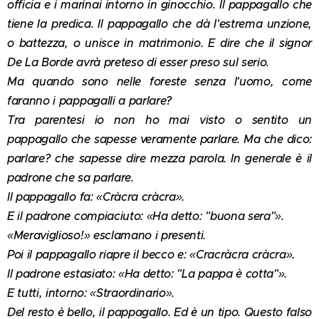
officia e i marinai intorno in ginocchio. Il pappagallo che
tiene la predica. Il pappagallo che dà l'estrema unzione,
o battezza, o unisce in matrimonio. E dire che il signor
De La Borde avrà preteso di esser preso sul serio.
Ma quando sono nelle foreste senza l'uomo, come
faranno i pappagalli a parlare?
Tra parentesi io non ho mai visto o sentito un
pappagallo che sapesse veramente parlare. Ma che dico:
parlare? che sapesse dire mezza parola. In generale è il
padrone che sa parlare.
Il pappagallo fa: «Cràcra cràcra».
E il padrone compiaciuto: «Ha detto: "buona sera"».
«Meraviglioso!» esclamano i presenti.
Poi il pappagallo riapre il becco e: «Cracràcra cràcra».
Il padrone estasiato: «Ha detto: "La pappa è cotta"».
E tutti, intorno: «Straordinario».
Del resto è bello, il pappagallo. Ed è un tipo. Questo falso