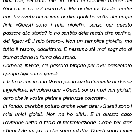
dirvi che, secondo me, la fama di Cornelia madre dei
Gracchi è un po' usurpata. Ma andiamo! Quale madre
non ha avuto occasione di dire qualche volta dei propri
figli: «Questi sono i miei gioielli», senza per questo
passare alla storia? Io ho sentito delle madri dire perfino,
del figlio: «È il mio tesoro». Non un semplice gioiello, ma
tutto il tesoro, addirittura. E nessuno s'è mai sognato di
tramandarne la fama alla storia.
Cornelia, invece, c'è passata proprio per aver presentato
i propri figli come gioielli.
Il fatto è che in una Roma piena evidentemente di donne
ingioiellate, lei voleva dire: «Questi sono i miei veri gioielli,
altro che le vostre pietre e pietruzze colorate».
In fondo, avrebbe potuto anche voler dire: «Questi sono i
miei unici gioielli. Non ne ho altri». E in questo caso
l'avrebbe detto a titolo di recriminazione. Come per dire:
«Guardate un po' a che sono ridotta. Questi sono i miei