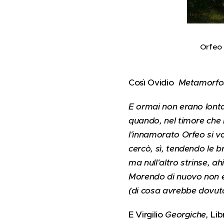
Orfeo 
Così Ovidio
Metamorfo
E ormai non erano lontan
quando, nel timore che l
l'innamorato Orfeo si vol
cercò, sì, tendendo le b
ma null'altro strinse, ah
Morendo di nuovo non e
(di cosa avrebbe dovut
E Virgilio
Georgiche,
Lib