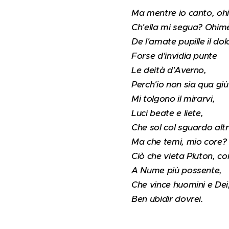
Ma mentre io canto, ohi
Ch'ella mi segua? Ohim
De l'amate pupille il do
Forse d'invidia punte
Le deità d'Averno,
Perch'io non sia qua giù
Mi tolgono il mirarvi,
Luci beate e liete,
Che sol col sguardo alt
Ma che temi, mio core?
Ciò che vieta Pluton, 
A Nume più possente,
Che vince huomini e Dei
Ben ubidir dovrei.