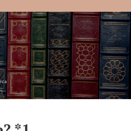
o
rca
e? *1