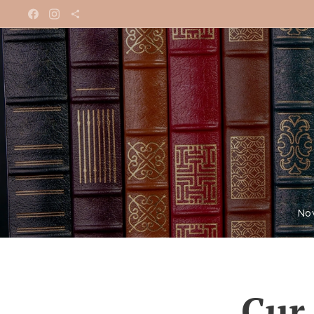
No
Cur 