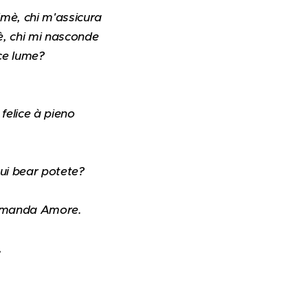
mè, chi m'assicura
è, chi mi nasconde
lce lume?
 felice à pieno
rui bear potete?
comanda Amore.
,