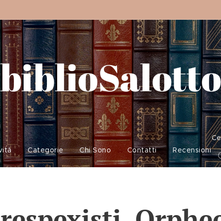
biblioSalott
Ce
vità
Categorie
Chi Sono
Contatti
Recensioni
respexisti, Orphe