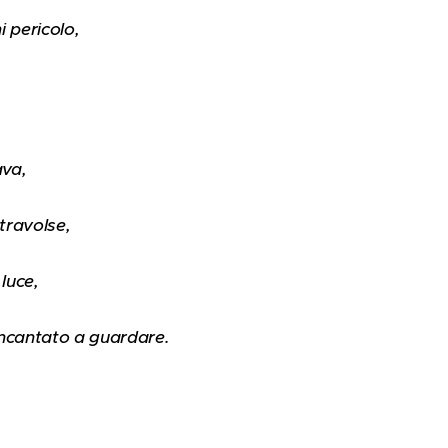
 pericolo,
ava,
 travolse,
 luce,
 incantato a guardare.