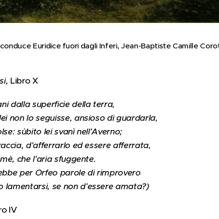
conduce Euridice fuori dagli Inferi, Jean-Baptiste Camille Corot
si,
Libro X
i dalla superficie della terra,
ei non lo seguisse, ansioso di guardarla,
se: sùbito lei svanì nell'Averno;
raccia, d'afferrarlo ed essere afferrata,
imè, che l'aria sfuggente.
bbe per Orfeo parole di rimprovero
o lamentarsi, se non d'essere amata?)
ro IV