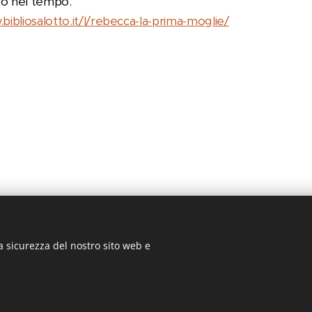
ro nel tempo.
bibliosalotto.it/l/rebecca-la-prima-moglie/
a sicurezza del nostro sito web e
2025
@biblioSalotto
Cookies