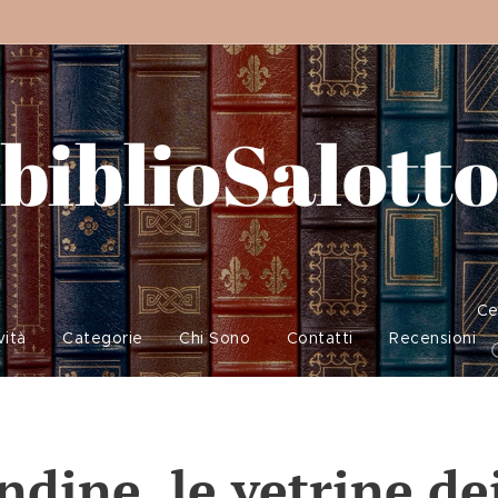
biblioSalott
Ce
vità
Categorie
Chi Sono
Contatti
Recensioni
dine, le vetrine de