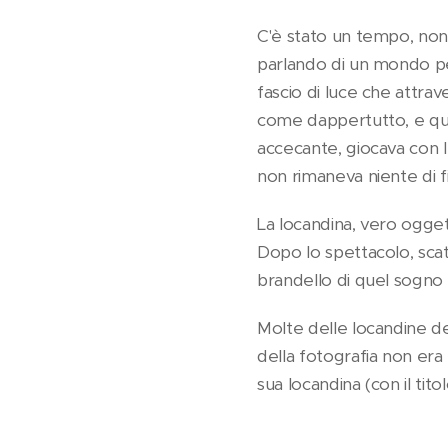
C'è stato un tempo, non 
parlando di un mondo per
fascio di luce che attra
come dappertutto, e ques
accecante, giocava con l
non rimaneva niente di fis
La locandina, vero oggett
Dopo lo spettacolo, scatt
brandello di quel sogno i
Molte delle locandine del
della fotografia non era
sua locandina (con il titol