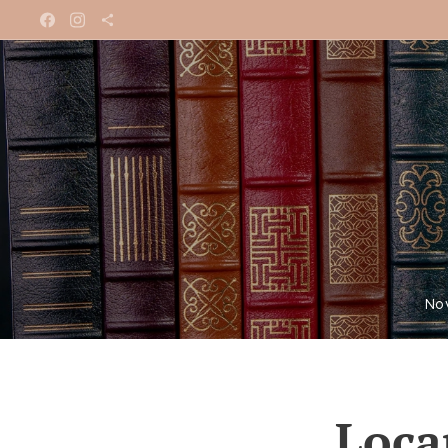
No
Locan