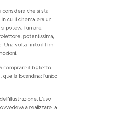
 considera che si sta
n cui il cinema era un
a si poteva fumare,
oiettore, potentissima,
na volta finito il film
mozioni.
a comprare il biglietto.
 quella locandina: l'unico
ll'illustrazione. L'uso
rovvedeva a realizzare la