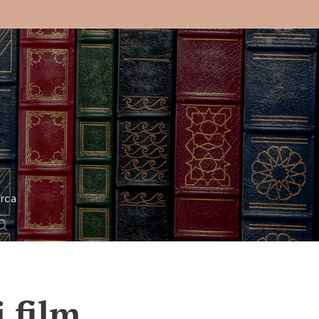
o
rca
i film