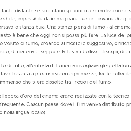
tanto distante se si contano gli anni, ma remotissimo se si
duto, impossibile da immaginare per un giovane di oggi, i
versava la stanza buia. Una stanza piena di fumo - al cinem
to è bene che oggi non si possa più fare. La luce del pr
e volute di fumo, creando atmosfere suggestive, oniriche. U
ico, di materiale, seppure la testa ribollisse di sogni, di e
o di culto, all'entrata del cinema invogliava gli spettatori 
ava la caccia a procurarsi con ogni mezzo, lecito o illecito,
mmenso che si era dissolto tra i riccioli del fumo.
l'epoca d'oro del cinema erano realizzate con la tecnica de
 frequente. Ciascun paese dove il film veniva distribuito p
o nella lingua locale).