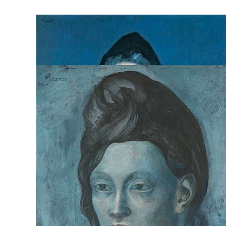
Carlos Casagemas nella bara
La minestra
La stanza blu
Due donne al bar