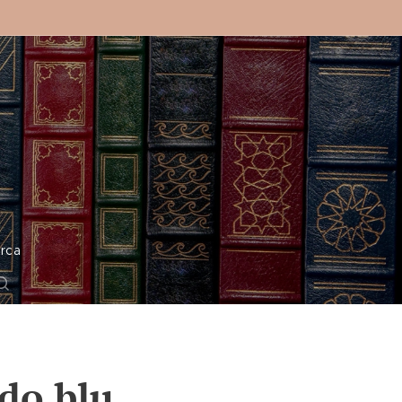
o
rca
do blu