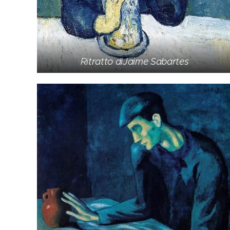
Ritratto diJaime Sabartes