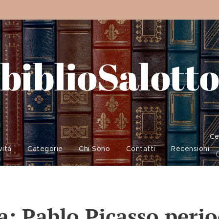
biblioSalott
Ce
vità
Categorie
Chi Sono
Contatti
Recensioni
a: Pablo Picasso perio