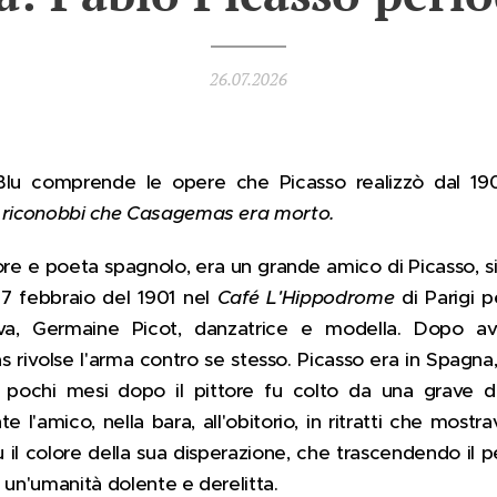
26.07.2026
 Blu comprende le opere che Picasso realizzò dal 19
o riconobbi che Casagemas era morto.
re e poeta spagnolo, era un grande amico di Picasso, si
l 17 febbraio del 1901 nel
Café L'Hippodrome
di Parigi p
a, Germaine Picot, danzatrice e modella. Dopo ave
ivolse l'arma contro se stesso. Picasso era in Spagna
 pochi mesi dopo il pittore fu colto da una grave d
 l'amico, nella bara, all'obitorio, in ritratti che mostrav
 fu il colore della sua disperazione, che trascendendo il p
 un'umanità dolente e derelitta.