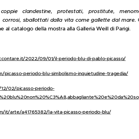
oppie clandestine, protestati, prostitute, menomati
 corrosi, sballottati dalla vita come gallette dal mare.
C
e al catalogo della mostra alla Galleria Weill di Parigi.
ccontare.it/2022/09/01/il-periodo-blu-di-pablo-picasso/
m/picasso-periodo-blu-simbolismo-inquietudine-tragedia/
/12/02/picasso-periodo-
odo%20blu%20non%20%C3%A8,abbagliante%20e%20da%20sog
/it/arte/a41765382/la-vita-picasso-periodo-blu/