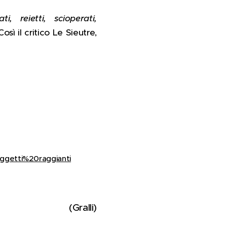
, reietti, scioperati,
osì il critico Le Sieutre,
getti%20raggianti
(Gralli)