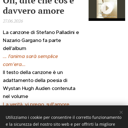
Oh, dite che cos'è
davvero amore
27.06.2026
La canzone di Stefano Palladini e
Nazario Gargano fa parte
dell'album
... l'anima sarà semplice
com'era...
Il testo della canzone è un
adattamento della poesia di
Wystan Hugh Auden contenuta
nel volume
La verità, vi prego, sull'amore
Qui testo originale e traduzione
Utilizziamo i cookie per consentire il corretto funzionamento
e la sicurezza del nostro sito web e per offrirti la migliore